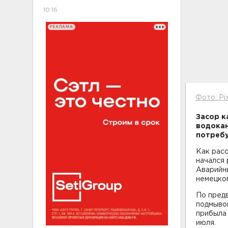
10:16
РЕКЛАМА
Фото: Pi
Засор к
водокан
потребу
Как расс
начался 
Аварийны
немецком
По пред
подмывом
прибыла 
июля.