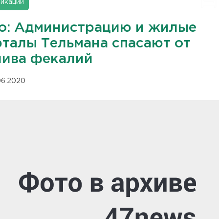
икации
о: Администрацию и жилые
рталы Тельмана спасают от
лива фекалий
.06.2020