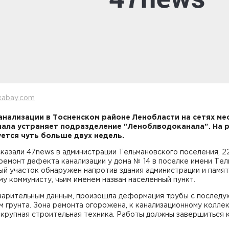
xabay.com
анализации в Тосненском районе Ленобласти на сетях ме
ала устраняет подразделение "Леноблводоканала". На 
ется чуть больше двух недель.
казали 47news в администрации Тельмановского поселения, 2
ремонт дефекта канализации у дома № 14 в поселке имени Тел
й участок обнаружен напротив здания администрации и памя
у коммунисту, чьим именем назван населенный пункт.
варительным данным, произошла деформация трубы с послед
 грунта. Зона ремонта огорожена, к канализационному колле
крупная строительная техника. Работы должны завершиться к