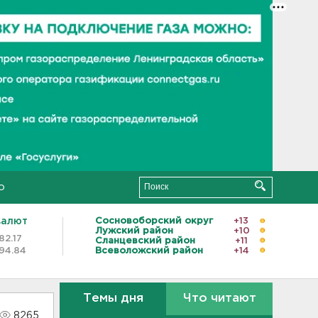
о
валют
Сосновоборский округ
+13
Лужский район
+10
82.17
Сланцевский район
+11
94.84
Всеволожский район
+14
Темы дня
Что читают
8265