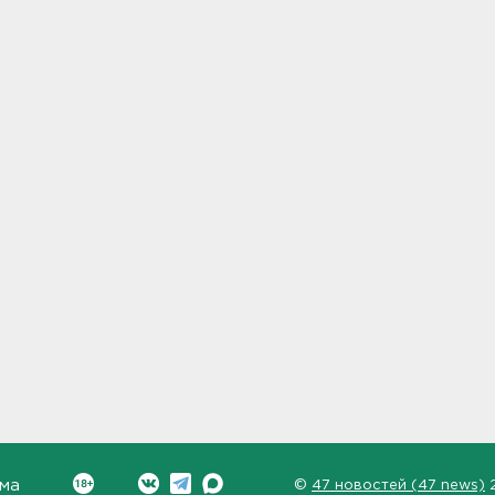
ма
©
47 новостей (47 news)