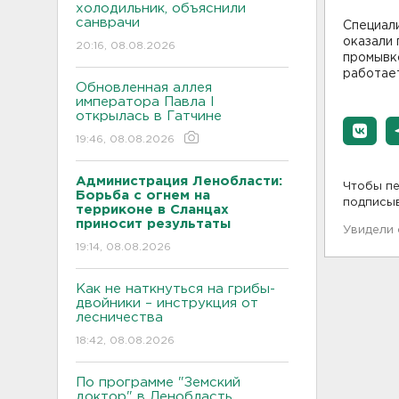
холодильник, объяснили
санврачи
Специал
оказали 
20:16, 08.08.2026
промывко
работает
Обновленная аллея
императора Павла I
открылась в Гатчине
19:46, 08.08.2026
Администрация Ленобласти:
Чтобы пе
Борьба с огнем на
подписы
терриконе в Сланцах
приносит результаты
Увидели
19:14, 08.08.2026
Как не наткнуться на грибы-
двойники – инструкция от
лесничества
18:42, 08.08.2026
По программе "Земский
доктор" в Ленобласть