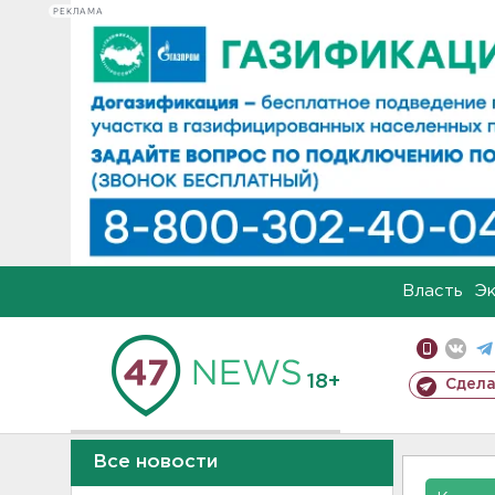
РЕКЛАМА
Власть
Э
18+
Сдела
Все новости