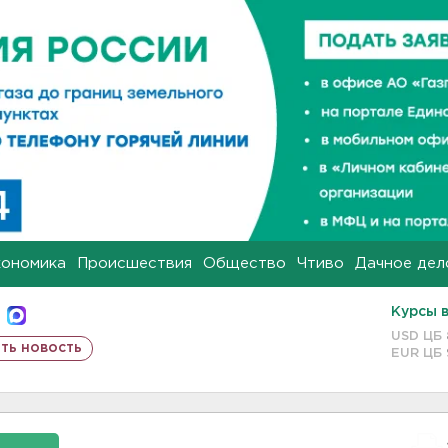
кономика
Происшествия
Общество
Чтиво
Дачное дел
Курсы 
USD ЦБ
ть новость
EUR ЦБ