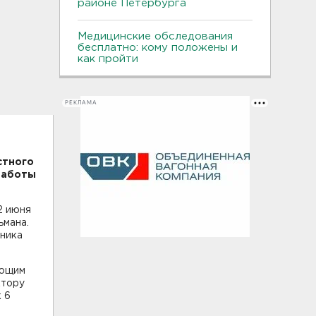
районе Петербурга
Медицинские обследования
бесплатно: кому положены и
как пройти
РЕКЛАМА
стного
работы
2 июня
ьмана.
тника
ующим
ктору
 6