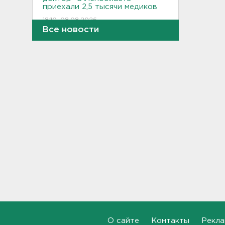
приехали 2,5 тысячи медиков
18:10, 08.08.2026
Все новости
Признать и позволить.
Индийский гуру дал советы
по борьбе с выгоранием
17:32, 08.08.2026
Кому полезны белые грибы,
рассказал диетолог
17:00, 08.08.2026
От шести до 25 с плюсом -
погода в Ленобласти на
воскресенье
16:30, 08.08.2026
Гаражная амнистия и
лекарства. Какие законы
вступают в силу в августе
О сайте
Контакты
Рекла
16:00, 08.08.2026