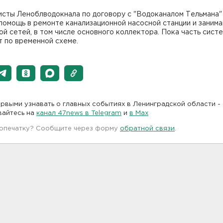
исты Леноблводокнала по договору с "Водоканалом Тельмана"
помощь в ремонте канализационной насосной станции и заним
й сетей, в том числе основного коллектора. Пока часть сист
 по временной схеме.
рвыми узнавать о главных событиях в Ленинградской области -
вайтесь на
канал 47news в Telegram
и
в Maх
 опечатку? Сообщите через форму
обратной связи
.