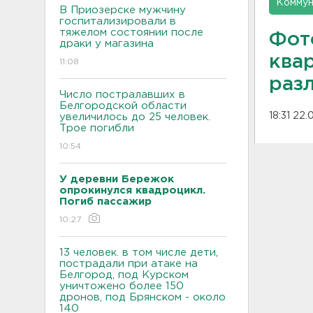
Коммун
В Приозерске мужчину
госпитализировали в
тяжелом состоянии после
Фот
драки у магазина
ква
11:08
раз
Число постралавших в
Белгородской области
18:31 22
увеличилось до 25 человек.
Трое погибли
10:54
У деревни Бережок
опрокинулся квадроцикл.
Погиб пассажир
10:27
13 человек. в том числе дети,
пострадали при атаке на
Белгород, под Курском
уничтожено более 150
дронов, под Брянском - около
140