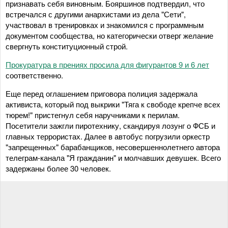
признавать себя виновным. Бояршинов подтвердил, что
встречался с другими анархистами из дела "Сети",
участвовал в тренировках и знакомился с программным
документом сообщества, но категорически отверг желание
свергнуть конституционный строй.
Прокуратура в прениях просила для фигурантов 9 и 6 лет
соответственно.
Еще перед оглашением приговора полиция задержала
активиста, который под выкрики "Тяга к свободе крепче всех
тюрем!" пристегнул себя наручниками к перилам.
Посетители зажгли пиротехнику, скандируя лозунг о ФСБ и
главных террористах. Далее в автобус погрузили оркестр
"запрещенных" барабанщиков, несовершеннолетнего автора
телеграм-канала "Я гражданин" и молчавших девушек. Всего
задержаны более 30 человек.