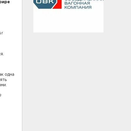
фире
,
ми
я.
ак одна
нять
ми.
а
о