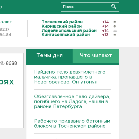
о
валют
Тосненский район
+14
Киришский район
+14
82.17
Лодейнопольский район
+14
94.84
Кингисеппский район
+13
Темы дня
Что читают
8688
Найдено тело девятилетнего
мальчика, пропавшего в
рях
Новогорелово. Он утонул
Обезглавленное тело дайвера,
погибшего на Ладоге, нашли в
районе Петербурга
Рабочего придавило бетонным
блоком в Тосненском районе