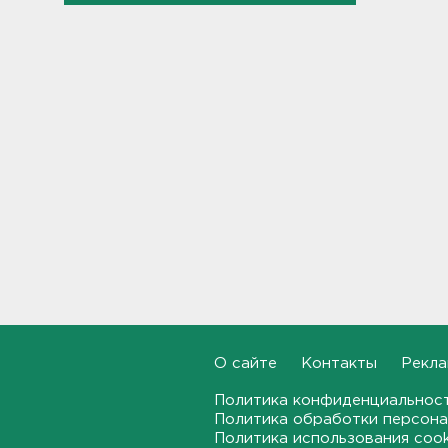
долетели до Ирландии
19:17, 07.08.2026
Больше десятка человек
утонули в Ленобласти за
июль
18:58, 07.08.2026
Задерживаются "Сапсаны" из
Москвы в Петербург
18:37, 07.08.2026
Мобильный медпункт приедет
проверять здоровье жителей
Соснового Бора
18:18, 07.08.2026
О сайте
Контакты
Рекла
Врач дала рекомендации для
Политика конфиденциальнос
родителей с детьми - как
пережить жару
Политика обработки персона
Политика использования coo
17:59, 07.08.2026