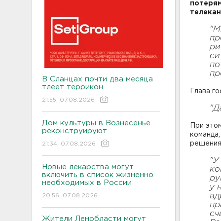
потерям
телека
"М
пр
ри
си
по
пр
В Сланцах почти два месяца
тлеет террикон
Глава го
21:55, 07.08.2026
"Д
Дом культуры в Вознесенье
При этом
реконструируют
команда,
решения 
21:34, 07.08.2026
"У
Новые лекарства могут
ко
включить в список жизненно
ру
необходимых в России
у 
вд
20:56, 07.08.2026
пр
сч
Жители Ленобласти могут