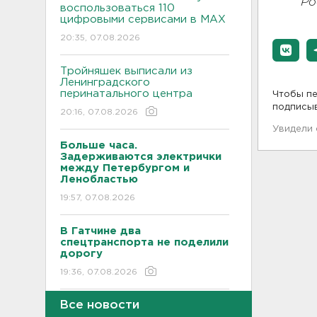
Ро
воспользоваться 110
цифровыми сервисами в МАХ
20:35, 07.08.2026
Тройняшек выписали из
Ленинградского
перинатального центра
Чтобы пе
подписы
20:16, 07.08.2026
Увидели
Больше часа.
Задерживаются электрички
между Петербургом и
Ленобластью
19:57, 07.08.2026
В Гатчине два
спецтранспорта не поделили
дорогу
19:36, 07.08.2026
Все новости
Медведи Бу и Тяпа из «Дома
тигра» в Ленобласти