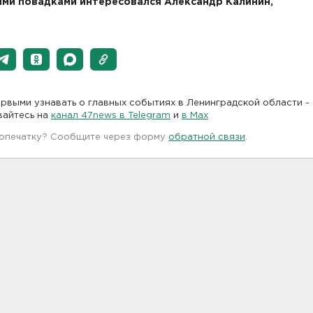
ми повадками интересовался Александр Калинин,
рвыми узнавать о главных событиях в Ленинградской области -
вайтесь на
канал 47news в Telegram
и
в Maх
 опечатку? Сообщите через форму
обратной связи
.