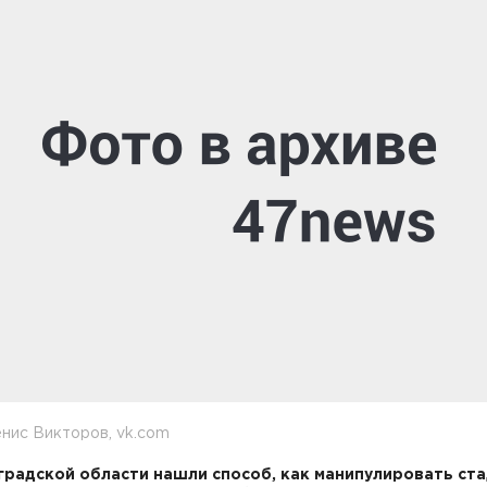
нис Викторов, vk.com
градской области нашли способ, как манипулировать ст