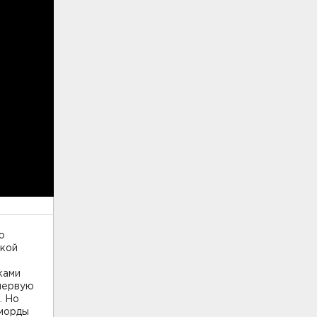
ю
ской
ками
 первую
. Но
 морды