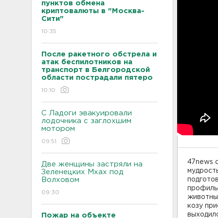
пунктов обмена
криптовалюты в "Москва-
Сити"
10:35
После ракетного обстрела и
атак беспилотников на
транспорт в Белгородской
области пострадали пятеро
10:10
С Ладоги эвакуировали
лодочника с заглохшим
мотором
09:51
47news с
Две женщины застряли на
мудрость
Зеленецких Мхах под
Волховом
подготов
профиль
09:30
животных
козу при
выходил
Пожар на объекте