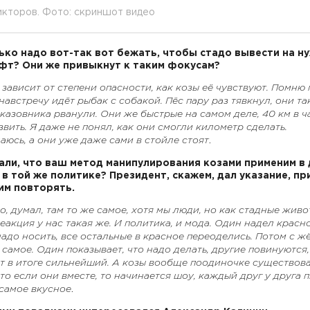
кторов. Фото: скриншот видео
лько надо вот-так вот бежать, чтобы стадо вывести на н
т? Они же привыкнут к таким фокусам?
ё зависит от степени опасности, как козы её чувствуют. Помню 
 навстречу идёт рыбак с собакой. Пёс пару раз тявкнул, они та
казовника рванули. Они же быстрые на самом деле, 40 км в ч
звить. Я даже не понял, как они смогли километр сделать.
юсь, а они уже даже сами в стойле стоят
.
мали, что ваш метод манипулирования козами применим в 
 в той же политике? Президент, скажем, дал указание, пр
ним повторять.
о, думал, там то же самое, хотя мы люди, но как стадные живо
еакция у нас такая же. И политика, и мода. Один надел красн
надо носить, все остальные в красное переоделись. Потом с ж
 самое. Один показывает, что надо делать, другие повинуются,
т в итоге сильнейший. А козы вообще поодиночке существова
ато если они вместе, то начинается шоу, каждый друг у друга 
 самое вкусное
.