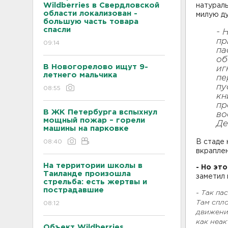
Wildberries в Свердловской
натураль
области локализован -
милую д
большую часть товара
спасли
- 
пр
09:14
па
об
В Новогорелово ищут 9-
иг
летнего мальчика
пе
пу
08:55
кн
пр
В ЖК Петербурга вспыхнул
во
мощный пожар – горели
Де
машины на парковке
08:40
В стаде 
вкраплен
На территории школы в
- Но эт
Таиланде произошла
заметил
стрельба: есть жертвы и
пострадавшие
- Так па
Там спло
08:12
движени
как неак
Объект Wildberries