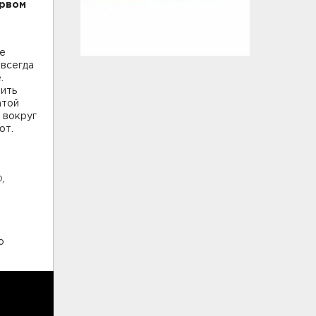
ервом
не
 всегда
.
оить
атой
 вокруг
ют.
,
о