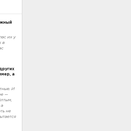
ужный
пас их у
к в
ас
других
имер, а
тные. И
ое —
ёлтым,
 а
ть не
пытается