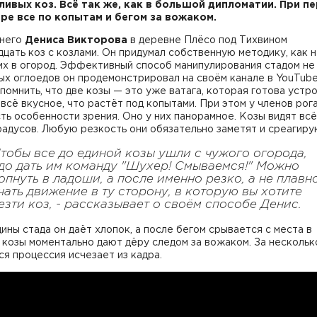
ивых коз. Всё так же, как в большой дипломатии. При п
ре все по копытам и бегом за вожаком.
тнего
Дениса Викторова
в деревне Плёсо под Тихвином
цать коз с козлами. Он придумал собственную методику, как 
их в огород. Эффективный способ манипулирования стадом не
х оглоедов он продемонстрировал на своём канале в YouTube
помнить, что две козы — это уже ватага, которая готова устр
 всё вкусное, что растёт под копытами. При этом у членов рог
ть особенности зрения. Оно у них панорамное. Козы видят всё
радусов. Любую резкость они обязательно заметят и среагиру
Чтобы все до единой козы ушли с чужого огорода,
до дать им команду "Шухер! Смываемся!" Можно
опнуть в ладоши, а после именно резко, а не плавно
чать движение в ту сторону, в которую вы хотите
езти коз
, - рассказывает о своём способе Денис.
ины стада он даёт хлопок, а после бегом срывается с места в
 козы моментально дают дёру следом за вожаком. За нескольк
ся процессия исчезает из кадра.