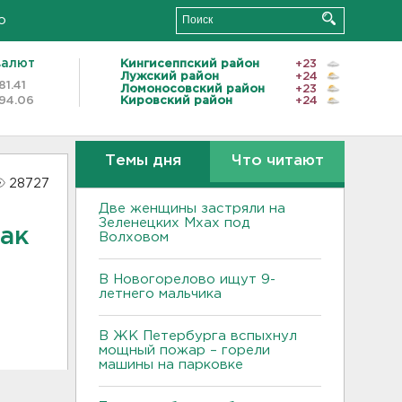
о
валют
Кингисеппский район
+23
Лужский район
+24
81.41
Ломоносовский район
+23
94.06
Кировский район
+24
Темы дня
Что читают
28727
Две женщины застряли на
Зеленецких Мхах под
Как
Волховом
В Новогорелово ищут 9-
летнего мальчика
В ЖК Петербурга вспыхнул
мощный пожар – горели
машины на парковке