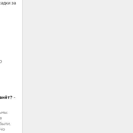
садки за
о
ванёт?
-
ьмы.
в
были,
 Но