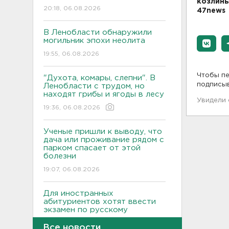
козлины
20:18, 06.08.2026
47news
В Ленобласти обнаружили
могильник эпохи неолита
19:55, 06.08.2026
Чтобы пе
"Духота, комары, слепни". В
подписы
Ленобласти с трудом, но
находят грибы и ягоды в лесу
Увидели
19:36, 06.08.2026
Ученые пришли к выводу, что
дача или проживание рядом с
парком спасает от этой
болезни
19:07, 06.08.2026
Для иностранных
абитуриентов хотят ввести
экзамен по русскому
18:49, 06.08.2026
Все новости