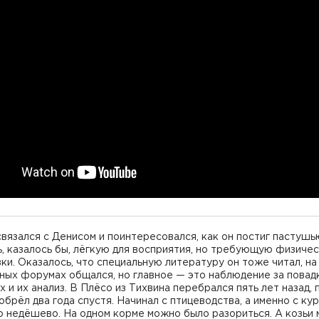
вязался с Денисом и поинтересовался, как он постиг пастушь
, казалось бы, лёгкую для восприятия, но требующую физиче
ки. Оказалось, что специальную литературу он тоже читал, на
ных форумах общался, но главное — это наблюдение за повад
 и их анализ. В Плёсо из Тихвина перебрался пять лет назад,
обрёл два года спустя. Начинал с птицеводства, а именно с кур
о недёшево. На одном корме можно было разориться. А козьи