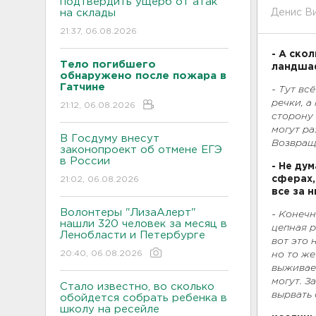
подтвердить ущерб от атак
на склады
Денис Ви
21:37, 06.08.2026
- А ско
Тело погибшего
ландшаф
обнаружено после пожара в
Гатчине
- Тут вс
речки, а
21:12, 06.08.2026
сторону 
могут ра
В Госдуму внесут
Возвраща
законопроект об отмене ЕГЭ
в России
- Не ду
сферах,
21:02, 06.08.2026
все за 
Волонтеры "ЛизаАлерт"
- Конечн
нашли 320 человек за месяц в
цепная р
Ленобласти и Петербурге
вот это 
20:40, 06.08.2026
но то же
выживае
могут. З
Стало известно, во сколько
вырвать
обойдется собрать ребенка в
школу на ресейле