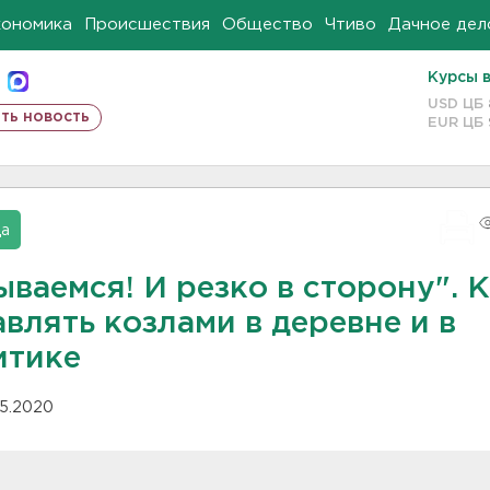
кономика
Происшествия
Общество
Чтиво
Дачное дел
Курсы 
USD ЦБ
ть новость
EUR ЦБ
да
ваемся! И резко в сторону". 
влять козлами в деревне и в
итике
05.2020