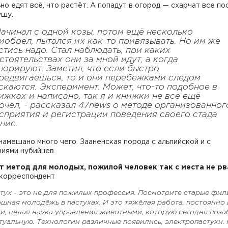
но едят всё, что растёт. А попадут в огород — схарчат все по
ушу.
Начинал с одной козы, потом ещё несколько
иобрёл, пытался их как-то привязывать. Но им же
стись надо. Стал наблюдать, при каких
стоятельствах они за мной идут, а когда
норируют. Заметил, что если быстро
редвигаешься, то и они перебежками следом
скаются. Эксперимент. Может, что-то подобное в
ижках и написано, так я и книжки не все ещё
очёл
, - рассказал 47news о методе организованног
сприятия и регистрации поведения своего стада
нис.
намешано много чего. Зааненская порода с альпийской и с
иями нубийцев.
от метод для молодых, пожилой человек так с места не р
 корреспондент
стух - это не для пожилых профессия. Посмотрите старые фил
шная молодёжь в пастухах. И это тяжёлая работа, постоянно 
и, целая наука управления животными, которую сегодня поза
туальную. Технологии различные появились, электропастухи.