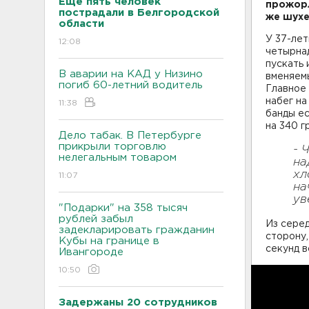
Еще пять человек
прожорл
пострадали в Белгородской
же шухе
области
У 37-ле
12:08
четырнад
пускать 
В аварии на КАД у Низино
вменяемы
погиб 60-летний водитель
Главное 
набег на
11:38
банды ес
на 340 г
Дело табак. В Петербурге
прикрыли торговлю
- 
нелегальным товаром
на
хл
11:07
на
ув
"Подарки" на 358 тысяч
рублей забыл
Из серед
задекларировать гражданин
сторону,
Кубы на границе в
секунд в
Ивангороде
10:50
Задержаны 20 сотрудников