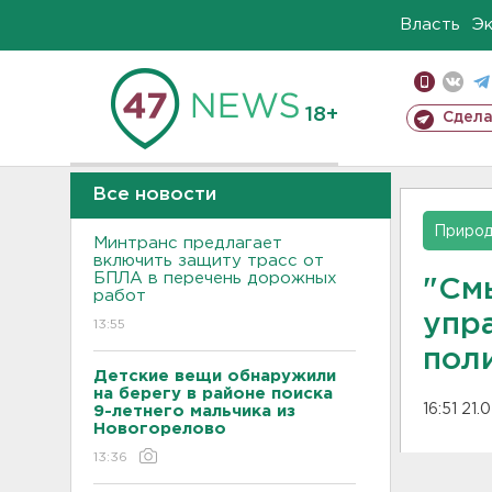
Власть
Э
18+
Сдела
Все новости
Приро
Минтранс предлагает
включить защиту трасс от
БПЛА в перечень дорожных
"Смы
работ
упра
13:55
пол
Детские вещи обнаружили
на берегу в районе поиска
16:51 21.
9-летнего мальчика из
Новогорелово
13:36