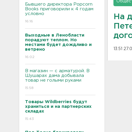
Общес
Бывшего директора Popcorn
Books приговорили к 4 годам
условно
На 
16:16
Пет
дог
Выходные в Ленобласти
порадуют теплом. Но
местами будет дождливо и
13:51 27
ветрено
16:02
В магазин — с арматурой. В
Шушарах дама добывала
товар не голыми руками
15:58
Товары Wildberries будут
храниться и на партнерских
складах
15:43