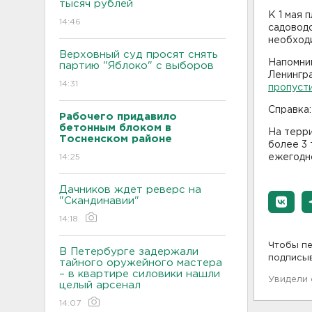
тысяч рублей
К 1 мая 
14:46
садовод
необходи
Верховный суд просят снять
Напомни
партию "Яблоко" с выборов
Ленингра
14:31
пропуст
Справка:
Рабочего придавило
бетонным блоком в
На терр
Тосненском районе
более 3 
14:25
ежегодн
Дачников ждет реверс на
"Скандинавии"
14:18
Чтобы пе
В Петербурге задержали
подписы
тайного оружейного мастера
– в квартире силовики нашли
Увидели
целый арсенал
14:07