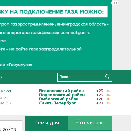
о
валют
Всеволожский район
+23
Подпорожский район
+23
81.41
Выборгский район
+21
94.06
Санкт-Петербург
+23
Темы дня
Что читают
20708