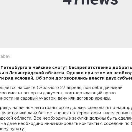
xabay
Петербурга в майские смогут беспрепятственно добрать
чи в Ленинградской области. Однако при этом им необхо
и ряд условий. Об этом договорились власти двух субъе
щается на сайте Смольного 27 апреля, при себе дачникам
имо иметь паспорт и документ, подтверждающий право
ности на садовый участок, дачу или договор аренды.
ржцы на личном автотранспорте должны следовать по маршру
 участка или дачи без остановок на территории населенных 
адской области. Все необходимые закупки должны быть сдела
 На даче необходимо минимизировать контакты с соседями по
ному пункту.