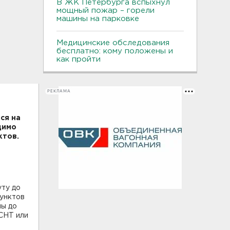
В ЖК Петербурга вспыхнул
мощный пожар – горели
машины на парковке
Медицинские обследования
бесплатно: кому положены и
как пройти
РЕКЛАМА
ся на
димо
ктов.
ту до
пунктов
ны до
 СНТ или