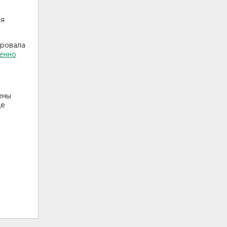
ия
ировала
енно
ены
де