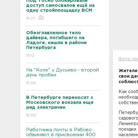
Под Тосно блокировали
доступ самосвалов ещё на
одну стройплощадку ВСМ
15:27
Обезглавленное тело
дайвера, погибшего на
Ладоге, нашли в районе
Петербурга
15:12
Фото: pi
На "Коле" у Дусьево - второй
Жители 
день пробки
свои да
соблюст
15:06
Как сооб
В Петербурге переносят с
необход
Московского вокзала еще
собствен
ряд электричек
Петербу
15:00
садового
Ленингр
поездки.
Работника почты в Рябово
обвиняют в присвоении 400
населен