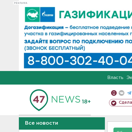
РЕКЛАМА
Власть
Э
18+
Сдела
Все новости