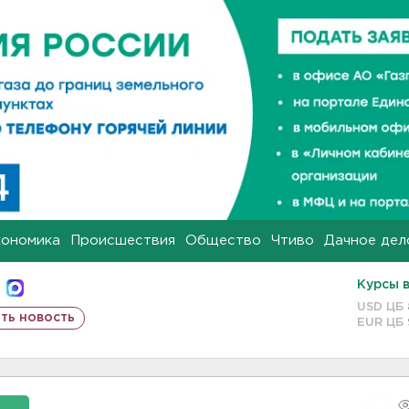
кономика
Происшествия
Общество
Чтиво
Дачное дел
Курсы 
USD ЦБ
ть новость
EUR ЦБ