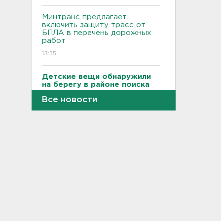
Минтранс предлагает
включить защиту трасс от
БПЛА в перечень дорожных
работ
13:55
Детские вещи обнаружили
на берегу в районе поиска
9-летнего мальчика из
Все новости
Новогорелово
13:36
Новый начальник УФСИН
появился в Петербурге и
Ленобласти
13:20
Минцифры: Детям не будут
ограничивать доступ в
соцсети
13:06