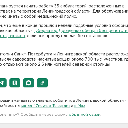
планируется начать работу 35 амбулаторий, расположенных в
ствах на территории Ленинградской области. Для обслуживан
мо иметь с собой медицинский полис.
м, что еще в конце прошлой недели подобные условия сформ
дская область -
губернатор Дрозденко обещал беспрепятств
ить дачников
, если они проедут до дач без остановок.
итории Санкт-Петербурга и Ленинградской области располож
тысяч садоводств, насчитывающих около 700 тыс. участков, г
о отдыхают около 2,5 млн жителей северной столицы.
рвыми узнавать о главных событиях в Ленинградской области -
вайтесь на
канал 47news в Telegram
и
в Maх
 опечатку? Сообщите через форму
обратной связи
.