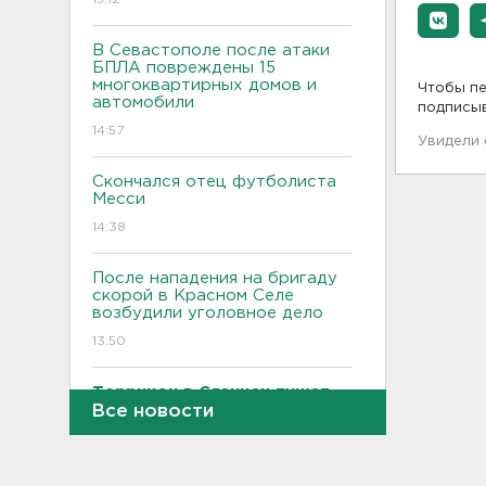
В Севастополе после атаки
БПЛА повреждены 15
многоквартирных домов и
Чтобы пе
автомобили
подписы
14:57
Увидели
Скончался отец футболиста
Месси
14:38
После нападения на бригаду
скорой в Красном Селе
возбудили уголовное дело
13:50
Террикон в Сланцах тушат
52-й день. Жители мечтают
Все новости
о свежем воздухе
13:30