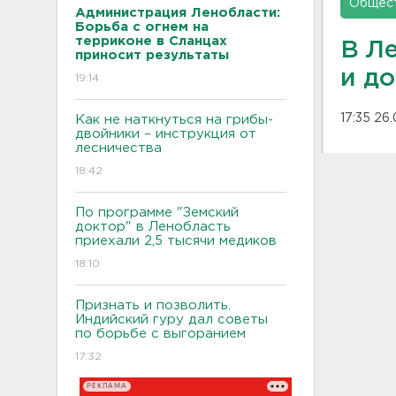
Общес
Администрация Ленобласти:
Борьба с огнем на
терриконе в Сланцах
В Л
приносит результаты
и д
19:14
17:35 26
Как не наткнуться на грибы-
двойники – инструкция от
лесничества
18:42
По программе "Земский
доктор" в Ленобласть
приехали 2,5 тысячи медиков
18:10
Признать и позволить.
Индийский гуру дал советы
по борьбе с выгоранием
17:32
РЕКЛАМА