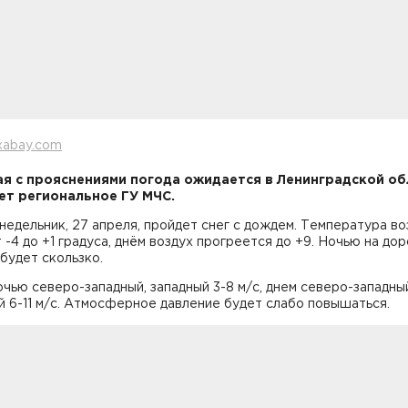
xabay.com
я с прояснениями погода ожидается в Ленинградской об
т региональное ГУ МЧС.
онедельник, 27 апреля, пройдет снег с дождем. Температура во
 -4 до +1 градуса, днём воздух прогреется до +9. Ночью на дор
будет скользко.
чью северо-западный, западный 3-8 м/с, днем северо-западны
 6-11 м/с. Атмосферное давление будет слабо повышаться.