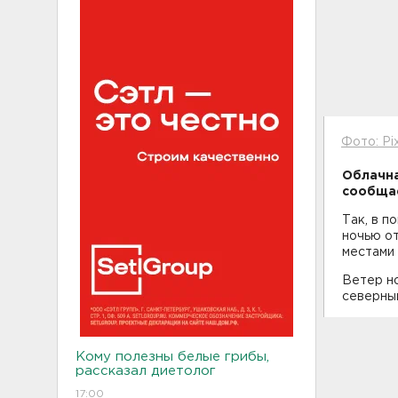
Фото: Pi
Облачна
сообщае
Так, в п
ночью от
местами 
Ветер но
северный
Кому полезны белые грибы,
рассказал диетолог
17:00