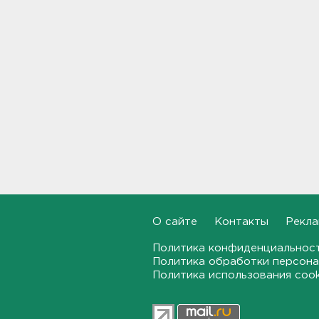
"Больше не буду". Водителю
пришлось объясняться за
опасный дрифт на
Суворовском
12:56
После пожара на складе
“Ленты” в Красном Бору в
магазинах сократился
ассортимент
12:35
В Большой Ижоре с "Агатой
Кристи" отметят день
Ломоносовского района, в
Рощино - день поселка
О сайте
Контакты
Рекла
12:05
Политика конфиденциальнос
Политика обработки персона
Под Киришами задержали
Политика использования coo
мужчину, который отправил
соседа палкой в больницу
11:44