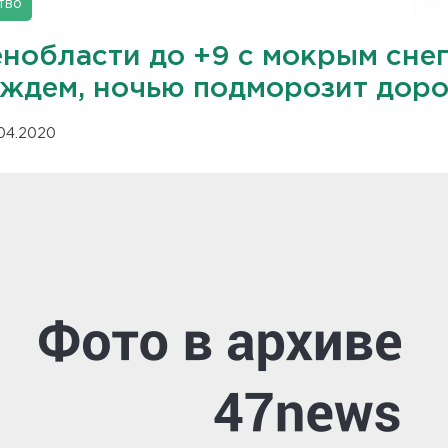
тво
енобласти до +9 с мокрым сне
ождем, ночью подморозит доро
.04.2020