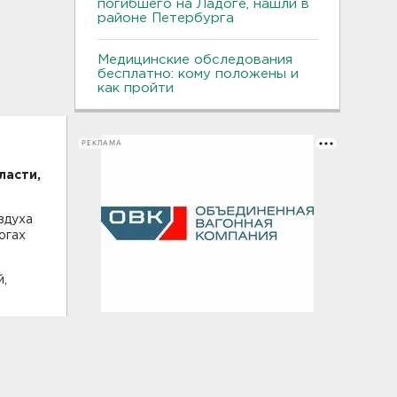
погибшего на Ладоге, нашли в
районе Петербурга
Медицинские обследования
бесплатно: кому положены и
как пройти
РЕКЛАМА
ласти,
здуха
огах
й,