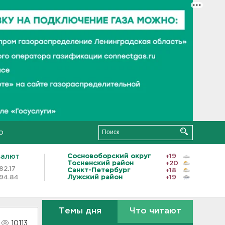
о
валют
Сосновоборский округ
+19
Тосненский район
+20
82.17
Санкт-Петербург
+18
94.84
Лужский район
+19
Темы дня
Что читают
10113