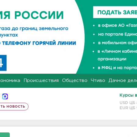
кономика
Происшествия
Общество
Чтиво
Дачное дел
Курсы 
USD ЦБ
ть новость
EUR ЦБ