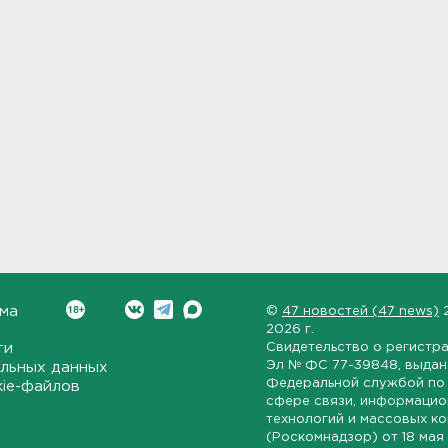
ма
©
47 новостей (47 news)
2026 г.
ти
Свидетельство о регистр
Эл № ФС 77-39848
, выда
льных данных
Федеральной службой по 
kie-файлов
сфере связи, информаци
технологий и массовых к
(Роскомнадзор) от
18 мая