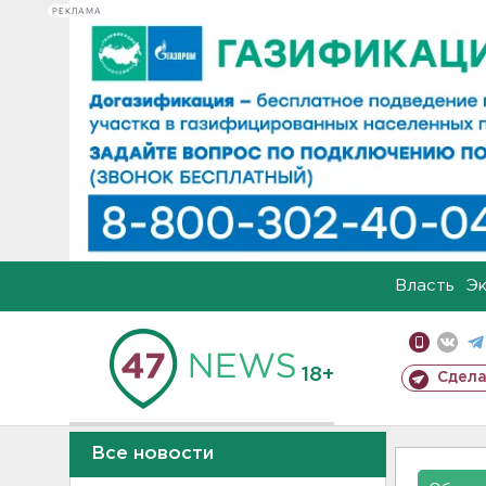
РЕКЛАМА
Власть
Э
18+
Сдела
Все новости