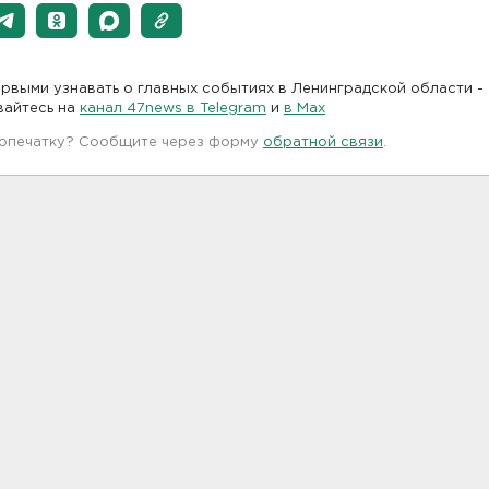
рвыми узнавать о главных событиях в Ленинградской области -
вайтесь на
канал 47news в Telegram
и
в Maх
 опечатку? Сообщите через форму
обратной связи
.