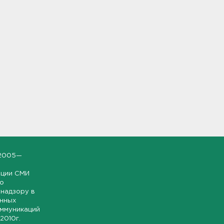
2005—
ации СМИ
но
надзору в
онных
оммуникаций
 2010г.