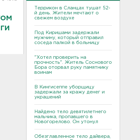
Террикон в Сланцах тушат 52-
й день. Жители мечтают о
гом
свежем воздухе
ги
Под Киришами задержали
мужчину, который отправил
соседа палкой в больницу
"Хотел проверить на
прочность". Житель Соснового
Бора оторвал руку памятнику
воинам
В Кингисеппе уборщицу
задержали за кражу денег и
украшений
Найдено тело девятилетнего
мальчика, пропавшего в
Новогорелово. Он утонул
Обезглавленное тело дайвера,