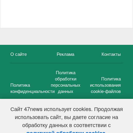
О сайте
Реклама
Контакты
Политика
обработки
Политика
Политика
персональных
использования
конфиденциальности
данных
cookie-файлов
Сайт 47news использует cookies. Продолжая
использовать сайт, вы даете согласие на
©
47 новостей (47 news)
2005 — 2026 г.
обработку данных в соответствии с
Свидетельство о регистрации СМИ Эл № ФС 77-39848, выдано
Федеральной службой по надзору в сфере связи,
.