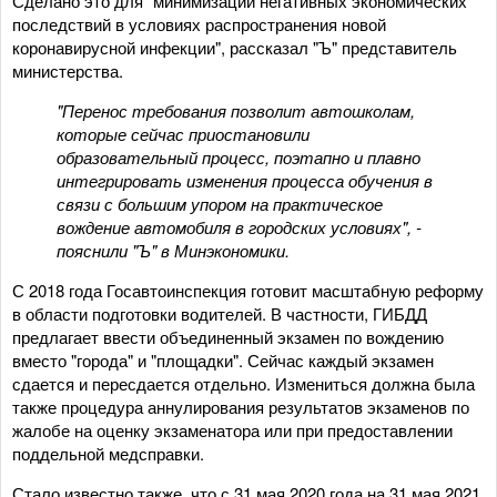
Сделано это для "минимизации негативных экономических
последствий в условиях распространения новой
коронавирусной инфекции", рассказал "Ъ" представитель
министерства.
"Перенос требования позволит автошколам,
которые сейчас приостановили
образовательный процесс, поэтапно и плавно
интегрировать изменения процесса обучения в
связи с большим упором на практическое
вождение автомобиля в городских условиях", -
пояснили "Ъ" в Минэкономики.
С 2018 года Госавтоинспекция готовит масштабную реформу
в области подготовки водителей. В частности, ГИБДД
предлагает ввести объединенный экзамен по вождению
вместо "города" и "площадки". Сейчас каждый экзамен
сдается и пересдается отдельно. Измениться должна была
также процедура аннулирования результатов экзаменов по
жалобе на оценку экзаменатора или при предоставлении
поддельной медсправки.
Стало известно также, что с 31 мая 2020 года на 31 мая 2021