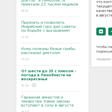
доктор" в Ленобласть
что кон
приехали 2,5 тысячи медиков
текущего
18:10
качеств
в августе
Признать и позволить.
Индийский гуру дал советы
по борьбе с выгоранием
17:32
Чтобы пе
Кому полезны белые грибы,
подписы
рассказал диетолог
17:00
Увидели
От шести до 25 с плюсом -
погода в Ленобласти на
воскресенье
16:30
Гаражная амнистия и
лекарства. Какие законы
вступают в силу в августе
16:00