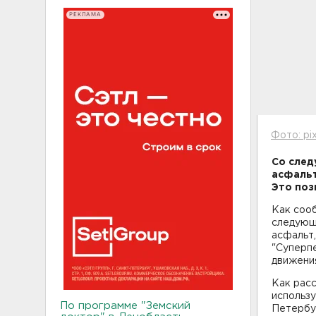
РЕКЛАМА
Фото: pi
Со след
асфальт
Это поз
Как соо
следующ
асфальт,
"Суперпе
движения
Как рас
использу
По программе "Земский
Петербур