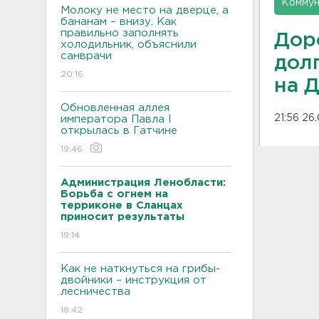
Коммун
Молоку не место на дверце, а
бананам – внизу. Как
правильно заполнять
Дор
холодильник, объяснили
санврачи
дол
20:16
на 
Обновленная аллея
21:56 26
императора Павла I
открылась в Гатчине
19:46
Администрация Ленобласти:
Борьба с огнем на
терриконе в Сланцах
приносит результаты
19:14
Как не наткнуться на грибы-
двойники – инструкция от
лесничества
18:42