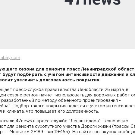
xabay.com
ующего сезона для ремонта трасс Ленинградской област
 будут подбирать с учетом интенсивности движения и к
волит увеличить долговечность покрытия.
бщает пресс-служба правительства Ленобласти 26 марта, в
ем сезоне регион начнет использовать для дорожных работ 
 разработанный по методу объемного проектирования -
йва". Подбор такого покрытия ведется с учетом интенсивнос
 и климата, что повышает его долговечность.
сказали 47news в пресс-службе "Ленавтодора", технологию
ют для ремонта сухопутного участка Дороги жизни (трассы С
г – Морье км 2+189 – км 11+455). На сайте госзакупок сообща