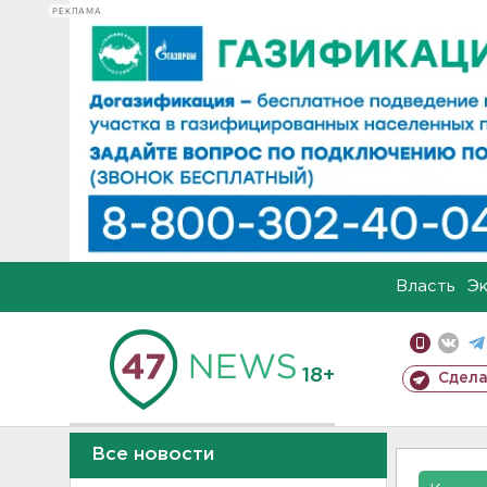
РЕКЛАМА
Власть
Э
18+
Сдела
Все новости