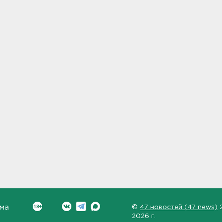
ма
©
47 новостей (47 news)
2026 г.