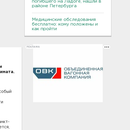
погибшего на Ладоге, нашли в
районе Петербурга
Медицинские обследования
бесплатно: кому положены и
как пройти
РЕКЛАМА
и
лимата.
особый
ти
анкт-
ется,