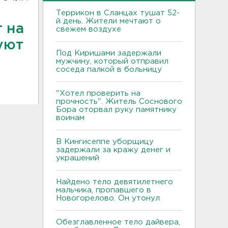
Террикон в Сланцах тушат 52-
й день. Жители мечтают о
 на
свежем воздухе
уют
Под Киришами задержали
мужчину, который отправил
соседа палкой в больницу
"Хотел проверить на
прочность". Житель Соснового
Бора оторвал руку памятнику
воинам
В Кингисеппе уборщицу
задержали за кражу денег и
украшений
Найдено тело девятилетнего
мальчика, пропавшего в
Новогорелово. Он утонул
Обезглавленное тело дайвера,