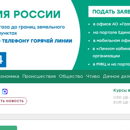
кономика
Происшествия
Общество
Чтиво
Дачное дел
Курсы 
USD ЦБ
ть новость
EUR ЦБ