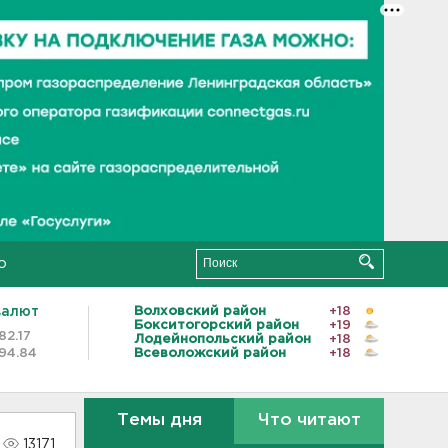
о
валют
Волховский район
+18
Бокситогорский район
+19
82.17
Лодейнопольский район
+18
94.84
Всеволожский район
+18
Темы дня
Что читают
13171