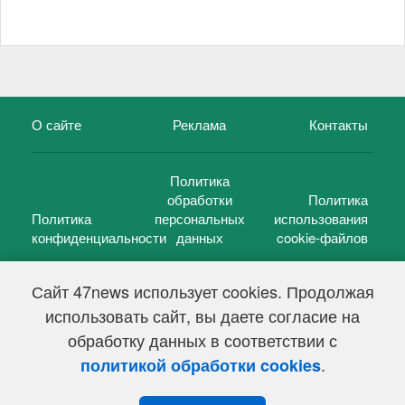
О сайте
Реклама
Контакты
Политика
обработки
Политика
Политика
персональных
использования
конфиденциальности
данных
cookie-файлов
Сайт 47news использует cookies. Продолжая
использовать сайт, вы даете согласие на
©
47 новостей (47 news)
2005 — 2026 г.
обработку данных в соответствии с
Свидетельство о регистрации СМИ Эл № ФС 77-39848, выдано
Федеральной службой по надзору в сфере связи,
.
политикой обработки cookies
информационных технологий и массовых коммуникаций
(Роскомнадзор) от 18 мая 2010г.