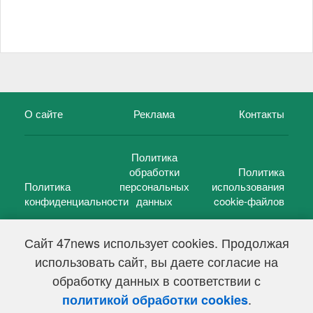
О сайте
Реклама
Контакты
Политика
обработки
Политика
Политика
персональных
использования
конфиденциальности
данных
cookie-файлов
Сайт 47news использует cookies. Продолжая
использовать сайт, вы даете согласие на
©
47 новостей (47 news)
2005 — 2026 г.
обработку данных в соответствии с
Свидетельство о регистрации СМИ Эл № ФС 77-39848, выдано
Федеральной службой по надзору в сфере связи,
.
политикой обработки cookies
информационных технологий и массовых коммуникаций