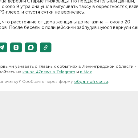
ица деревни Старые Низковицы. По предварительным данным,
 около 9 утра она ушла выгуливать таксу в окрестностях, взяв
3-плеер, и спустя сутки не вернулась.
 что расстояние от дома женщины до магазина — около 20
ров. После беседы с полицейскими заблудившуюся вернули се
рвыми узнавать о главных событиях в Ленинградской области -
вайтесь на
канал 47news в Telegram
и
в Maх
 опечатку? Сообщите через форму
обратной связи
.