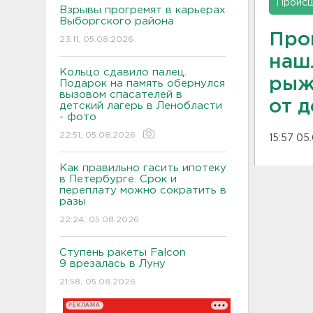
Проис
Взрывы прогремят в карьерах
Выборгского района
Про
23:11, 05.08.2026
наш
Кольцо сдавило палец.
рыж
Подарок на память обернулся
вызовом спасателей в
от 
детский лагерь в Ленобласти
- фото
22:51, 05.08.2026
15:57 05
Как правильно гасить ипотеку
в Петербурге. Срок и
переплату можно сократить в
разы
22:24, 05.08.2026
Ступень ракеты Falcon
9 врезалась в Луну
21:58, 05.08.2026
РЕКЛАМА