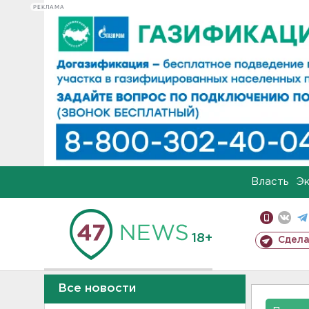
РЕКЛАМА
Власть
Э
18+
Сдела
Все новости