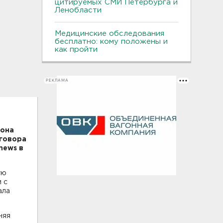
цитируемых СМИ Петербурга и
Ленобласти
Медицинские обследования
бесплатно: кому положены и
как пройти
РЕКЛАМА
йона
зговора
news в
ую
 с
ала
няя