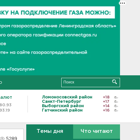
о
валют
Ломоносовский район
+18
Санкт-Петербург
+17
80.93
Выборгский район
+14
93.19
Гатчинский район
+16
Темы дня
Что читают
5289