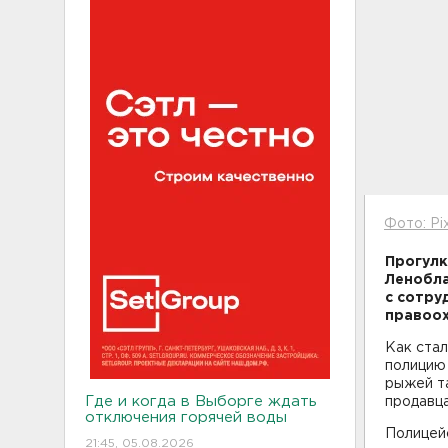
Фото: Pi
Прогулк
Ленобла
с сотру
правоох
Как стал
полицию
рыжей та
Где и когда в Выборге ждать
продавца
отключения горячей воды
Полицейс
21:45, 05.08.2026