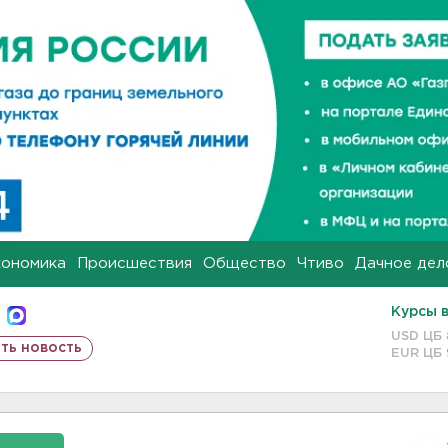
кономика
Происшествия
Общество
Чтиво
Дачное дел
Курсы 
USD ЦБ
ть новость
EUR ЦБ