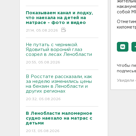
жительн
накануне
собой MP
Показываем канал и лодку,
что наехала на детей на
Отметим,
матрасе - фото и видео
километ
21:14, 05.08.2026
Не путать с черникой.
Ядовитый вороний глаз
созрел в лесах Ленобласти
20:55, 05.08.2026
Чтобы пе
подписы
В Росстате рассказали, как
Увидели
за неделю изменились цены
на бензин в Ленобласти и
других регионах
20:32, 05.08.2026
В Ленобласти маломерное
судно наехало на матрас с
детьми
20:13, 05.08.2026