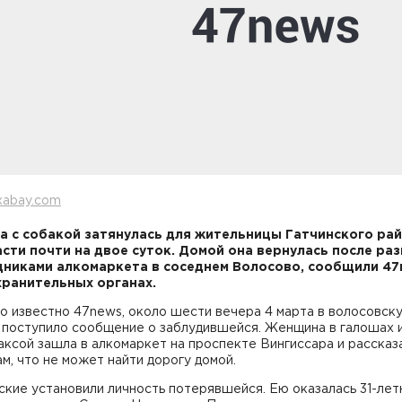
xabay.com
а с собакой затянулась для жительницы Гатчинского ра
сти почти на двое суток. Домой она вернулась после ра
дниками алкомаркета в соседнем Волосово, сообщили 47
ранительных органах.
о известно 47news, около шести вечера 4 марта в волосовск
 поступило сообщение о заблудившейся. Женщина в галошах и
ксой зашла в алкомаркет на проспекте Вингиссара и рассказ
м, что не может найти дорогу домой.
кие установили личность потерявшейся. Ею оказалась 31-лет