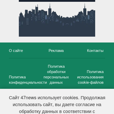
О сайте
Реклама
Контакты
Политика
обработки
Политика
Политика
персональных
использования
конфиденциальности
данных
cookie-файлов
Сайт 47news использует cookies. Продолжая
использовать сайт, вы даете согласие на
©
47 новостей (47 news)
2005 — 2026 г.
обработку данных в соответствии с
Свидетельство о регистрации СМИ Эл № ФС 77-39848, выдано