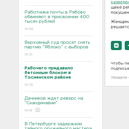
разведе
щеке ре
Работника почты в Рябово
покушен
обвиняют в присвоении 400
тысяч рублей
Женщина 
решаетс
14:46
Верховный суд просят снять
партию "Яблоко" с выборов
14:31
Чтобы пе
Рабочего придавило
подписы
бетонным блоком в
Тосненском районе
Увидели
14:25
Дачников ждет реверс на
"Скандинавии"
14:18
В Петербурге задержали
тайного оружейного мастера