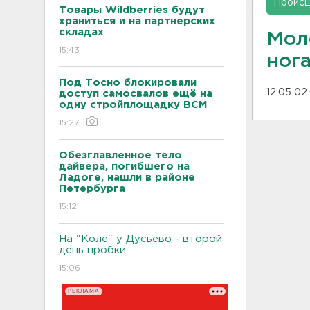
Проис
Товары Wildberries будут
храниться и на партнерских
складах
Мол
15:43
ног
Под Тосно блокировали
12:05 02
доступ самосвалов ещё на
одну стройплощадку ВСМ
15:27
Обезглавленное тело
дайвера, погибшего на
Ладоге, нашли в районе
Петербурга
15:12
На "Коле" у Дусьево - второй
день пробки
15:06
РЕКЛАМА