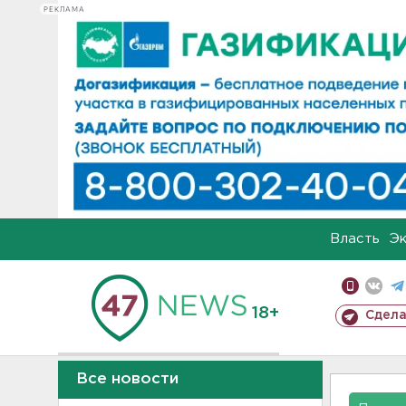
РЕКЛАМА
Власть
Э
18+
Сдела
Все новости