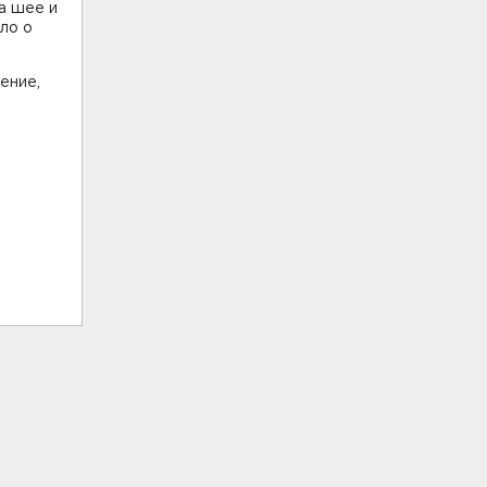
а шее и
ло о
ение,