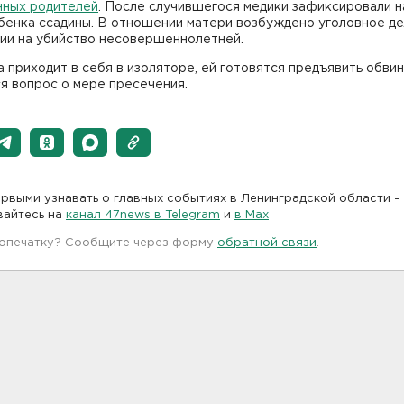
нных родителей
. После случившегося медики зафиксировали н
бенка ссадины. В отношении матери возбуждено уголовное де
ии на убийство несовершеннолетней.
приходит в себя в изоляторе, ей готовятся предъявить обвин
я вопрос о мере пресечения.
рвыми узнавать о главных событиях в Ленинградской области -
вайтесь на
канал 47news в Telegram
и
в Maх
 опечатку? Сообщите через форму
обратной связи
.