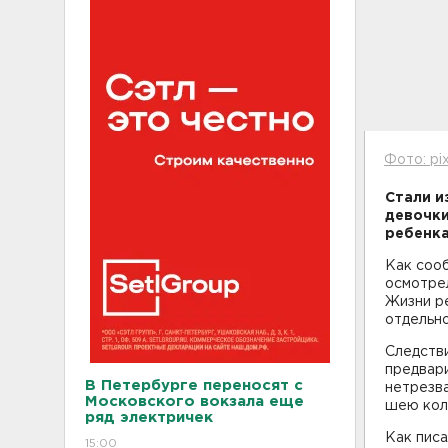
Фото: pi
Стали и
девочки
ребенка
Как соо
осмотрел
Жизни ре
отдельно
Следств
предвари
В Петербурге переносят с
нетрезва
Московского вокзала еще
шею кол
ряд электричек
Как писа
15:00