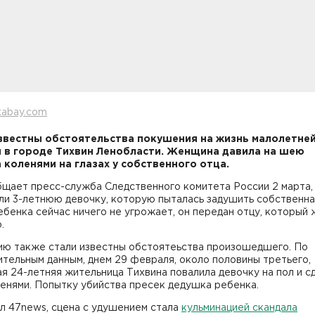
xabay.com
звестны обстоятельства покушения на жизнь малолетне
 в городе Тихвин Ленобласти. Женщина давила на шею
 коленями на глазах у собственного отца.
бщает пресс-служба Следственного комитета России 2 марта,
и 3-летнюю девочку, которую пыталась задушить собственная
бенка сейчас ничего не угрожает, он передан отцу, который
.
ию также стали известны обстоятеьства произошедшего. По
тельным данным, днем 29 февраля, около половины третьего,
я 24-летняя жительница Тихвина повалила девочку на пол и с
енями. Попытку убийства пресек дедушка ребенка.
л 47news, сцена с удушением стала
кульминацией скандала