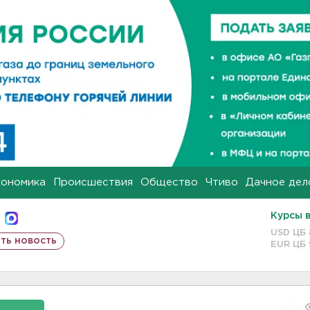
кономика
Происшествия
Общество
Чтиво
Дачное дел
Курсы 
USD ЦБ
ть новость
EUR ЦБ