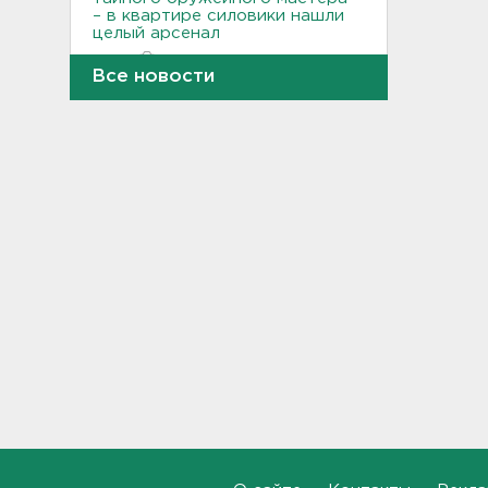
– в квартире силовики нашли
целый арсенал
14:07
Все новости
Минтранс предлагает
включить защиту трасс от
БПЛА в перечень дорожных
работ
13:55
Детские вещи обнаружили
на берегу в районе поиска
9-летнего мальчика из
Новогорелово
13:36
Новый начальник УФСИН
появился в Петербурге и
Ленобласти
13:20