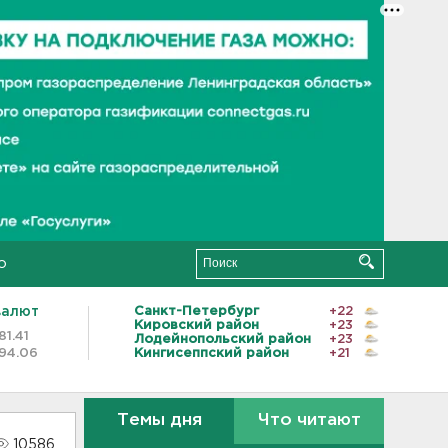
о
валют
Санкт-Петербург
+22
Кировский район
+23
81.41
Лодейнопольский район
+23
94.06
Кингисеппский район
+21
Темы дня
Что читают
10586