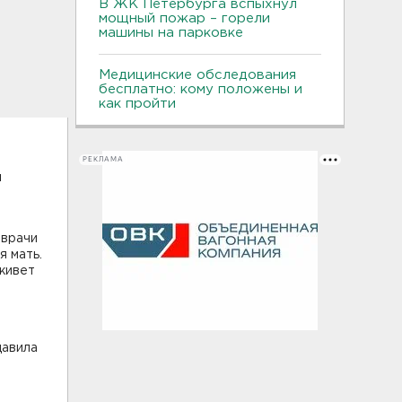
В ЖК Петербурга вспыхнул
мощный пожар – горели
машины на парковке
Медицинские обследования
бесплатно: кому положены и
как пройти
РЕКЛАМА
й
 врачи
 мать.
 живет
давила