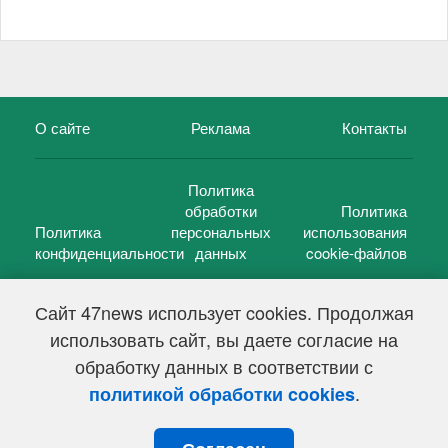
О сайте
Реклама
Контакты
Политика
обработки
Политика
Политика
персональных
использования
конфиденциальности
данных
cookie-файлов
Сайт 47news использует cookies. Продолжая
использовать сайт, вы даете согласие на
©
47 новостей (47 news)
2005 — 2026 г.
обработку данных в соответствии с
Свидетельство о регистрации СМИ Эл № ФС 77-39848, выдано
Федеральной службой по надзору в сфере связи,
.
политикой обработки cookies
информационных технологий и массовых коммуникаций
(Роскомнадзор) от 18 мая 2010г.