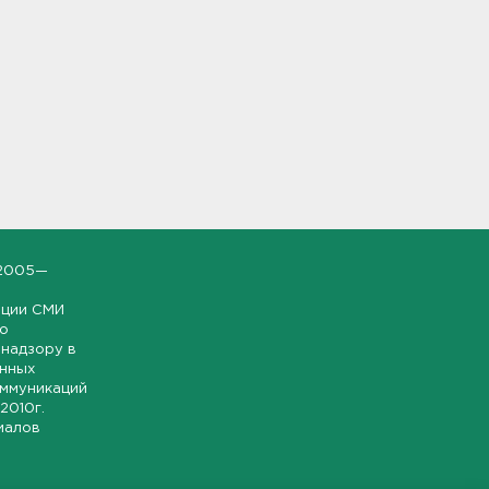
2005—
ации СМИ
но
надзору в
онных
оммуникаций
 2010г.
иалов