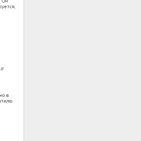
. Он
руется,
 в
но в
мателю