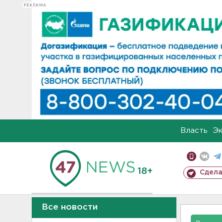
РЕКЛАМА
Власть
Э
18+
Сдела
Все новости