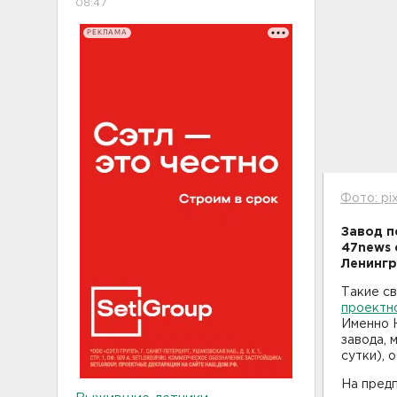
08:47
РЕКЛАМА
Фото: pi
Завод п
47news 
Ленингр
Такие с
проектн
Именно 
завода, 
сутки), 
На предп