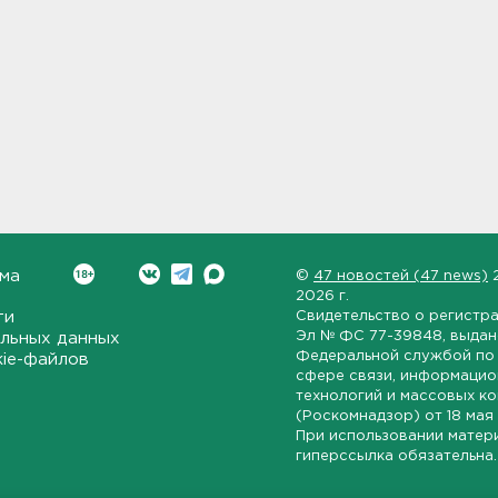
ма
©
47 новостей (47 news)
2026 г.
ти
Свидетельство о регистр
Эл № ФС 77-39848
, выда
льных данных
Федеральной службой по 
kie-файлов
сфере связи, информаци
технологий и массовых к
(Роскомнадзор) от
18 мая
При использовании матер
гиперссылка обязательна.