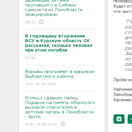
Выжившие летчики
произво
пропавшего в Сибири
будет о
самолета из Ленобласти
что чист
эвакуированы
"Г
08:22
ко
со
В годовщину вторжения
вп
ВСУ в Курскую область СК
НИ
рассказал, сколько человек
ре
при этом погибли
За
07:48
ис
ра
со
Взрывы прогремят в карьерах
Выборгского района
Проектны
23:11, 05.08.2026
Напомни
Ленобла
Кольцо сдавило палец.
Евгению 
Подарок на память обернулся
вызовом спасателей в
детский лагерь в Ленобласти
- фото
22:51, 05.08.2026