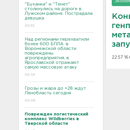
Эконом
"Буханка" и "Тенет"
столкнулись на дороге в
Лужском районе. Пострадала
Кон
девушка
ген
09:55
мет
Над регионами перехватили
запу
более 600 БПЛА: в
Воронежской области
повреждены
22:57 16
агропредприятия, в
Ярославской отражают
самую массовую атаку
09:34
Грозы и жара до +28 ждут
Ленобласть сегодня
09:08
Поврежден логистический
комплекс Wildberries в
Тверской области