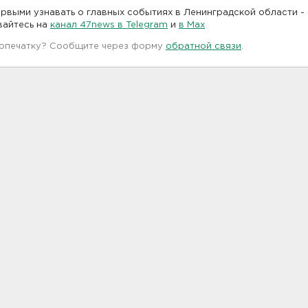
рвыми узнавать о главных событиях в Ленинградской области -
вайтесь на
канал 47news в Telegram
и
в Maх
 опечатку? Сообщите через форму
обратной связи
.