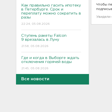
Чтобы пе
Как правильно гасить ипотеку
в Петербурге. Срок и
подписы
переплату можно сократить в
Увидели
разы
22:24, 05.08.2026
Ступень ракеты Falcon
9 врезалась в Луну
21:58, 05.08.2026
Где и когда в Выборге ждать
отключения горячей воды
21:45, 05.08.2026
Все новости
Показываем канал и лодку,
что наехала на детей на
матрасе - фото и видео
21:14, 05.08.2026
Не путать с черникой.
Ядовитый вороний глаз