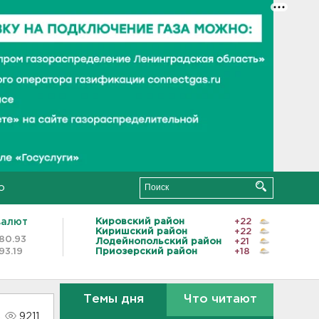
о
валют
Кировский район
+22
Киришский район
+22
80.93
Лодейнопольский район
+21
93.19
Приозерский район
+18
Темы дня
Что читают
9211