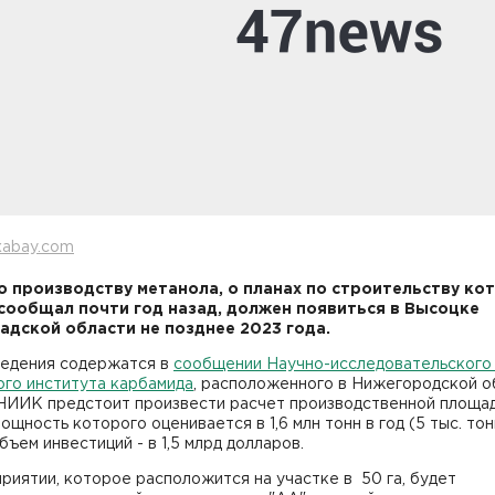
xabay.com
о производству метанола, о планах по строительству ко
сообщал почти год назад, должен появиться в Высоцке
адской области не позднее 2023 года.
ведения содержатся в
сообщении Научно-исследовательского
ого института карбамида
, расположенного в Нижегородской о
НИИК предстоит произвести расчет производственной площа
мощность которого оценивается в 1,6 млн тонн в год (5 тыс. тон
объем инвестиций - в 1,5 млрд долларов.
риятии, которое расположится на участке в 50 га, будет