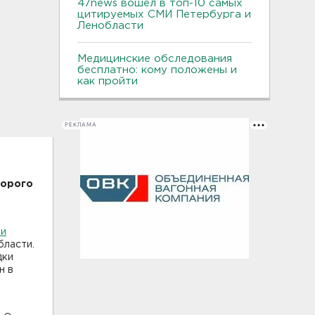
47news вошел в топ-10 самых
цитируемых СМИ Петербурга и
Ленобласти
Медицинские обследования
бесплатно: кому положены и
как пройти
РЕКЛАМА
торого
 и
бласти.
дки
н в