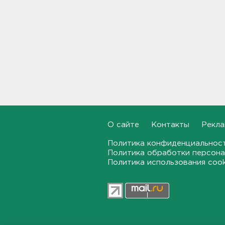
созрел в лесах Ленобласти
20:55, 05.08.2026
В Росстате рассказали, как
за неделю изменились цены
на бензин в Ленобласти и
других регионах
20:32, 05.08.2026
В Ленобласти маломерное
судно наехало на матрас с
детьми
О сайте
Контакты
Рекла
20:13, 05.08.2026
Политика конфиденциальнос
Политика обработки персона
Почему пробелы в памяти —
Политика использования coo
это не всегда плохо,
раскрыла психолог
19:54, 05.08.2026
Обезглавленное тело
дайвера продолжают искать
в Ладоге