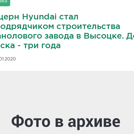
ика
церн Hyundai стал
подрядчиком строительства
анолового завода в Высоцке. Д
ска - три года
.01.2020