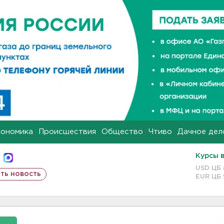
кономика
Происшествия
Общество
Чтиво
Дачное дел
Курсы 
USD ЦБ
ть новость
EUR ЦБ