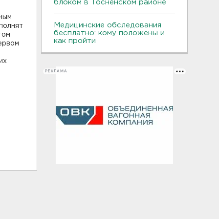
блоком в Тосненском районе
зным
Медицинские обследования
ыполнят
бесплатно: кому положены и
том
как пройти
первом
их
РЕКЛАМА