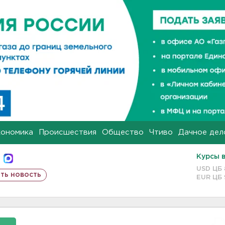
кономика
Происшествия
Общество
Чтиво
Дачное дел
Курсы 
USD ЦБ
ть новость
EUR ЦБ