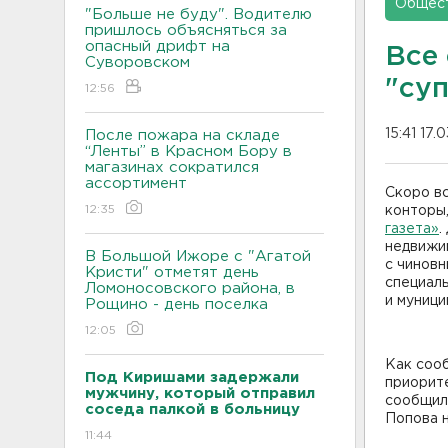
Общес
"Больше не буду". Водителю
пришлось объясняться за
опасный дрифт на
Все
Суворовском
"су
12:56
15:41 17.
После пожара на складе
“Ленты” в Красном Бору в
магазинах сократился
ассортимент
Скоро в
12:35
конторы
газета»
.
недвижим
В Большой Ижоре с "Агатой
с чиновн
Кристи" отметят день
специал
Ломоносовского района, в
и муници
Рощино - день поселка
12:05
Как соо
Под Киришами задержали
приорит
мужчину, который отправил
сообщила
соседа палкой в больницу
Попова 
11:44