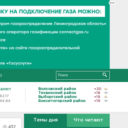
о
валют
Волховский район
+20
Тихвинский район
+18
82.17
Выборгский район
+19
94.84
Бокситогорский район
+19
Темы дня
Что читают
432