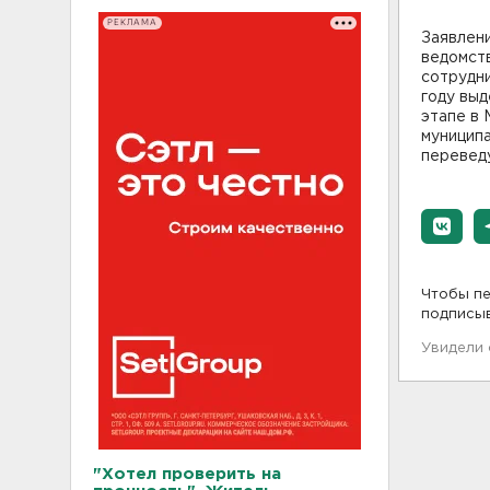
РЕКЛАМА
Заявлени
ведомств
сотрудни
году выд
этапе в 
муниципа
переведу
Чтобы пе
подписы
Увидели
"Хотел проверить на