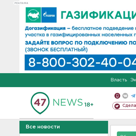
РЕКЛАМА
Власть
Э
18+
Сдела
Все новости