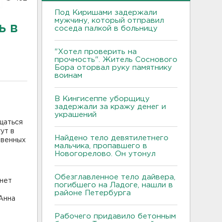
Под Киришами задержали
мужчину, который отправил
ь в
соседа палкой в больницу
"Хотел проверить на
прочность". Житель Соснового
Бора оторвал руку памятнику
воинам
В Кингисеппе уборщицу
задержали за кражу денег и
украшений
щаться
ут в
Найдено тело девятилетнего
твенных
мальчика, пропавшего в
Новогорелово. Он утонул
Обезглавленное тело дайвера,
анет
погибшего на Ладоге, нашли в
районе Петербурга
Анна
Рабочего придавило бетонным