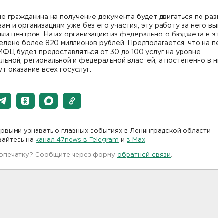
е гражданина на получение документа будет двигаться по ра
ам и организациям уже без его участия, эту работу за него в
ки центров. На их организацию из федерального бюджета в э
елено более 820 миллионов рублей. Предполагается, что на 
МФЦ будет предоставляться от 30 до 100 услуг на уровне
льной, региональной и федеральной властей, а постепенно в н
т оказание всех госуслуг.
рвыми узнавать о главных событиях в Ленинградской области -
вайтесь на
канал 47news в Telegram
и
в Maх
 опечатку? Сообщите через форму
обратной связи
.