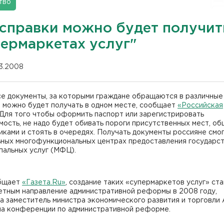
тво
 справки можно будет получит
пермаркетах услуг"
03.2008
се документы, за которыми граждане обращаются в различные
, можно будет получать в одном месте, сообщает
«Российская
 Для того чтобы оформить паспорт или зарегистрировать
ость, не надо будет обивать пороги присутственных мест, об
иками и стоять в очередях. Получать документы россияне смог
ьных многофункциональных центрах предоставления государс
пальных услуг (МФЦ).
бщает
«Газета.Ru»
, создание таких «супермаркетов услуг» ст
етным направление административной реформы в 2008 году,
 заместитель министра экономического развития и торговли 
на конференции по административной реформе.