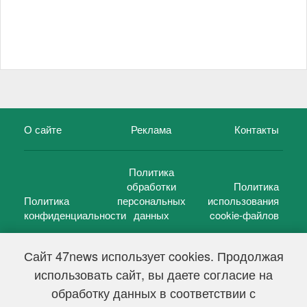
О сайте
Реклама
Контакты
Политика
обработки
Политика
Политика
персональных
использования
конфиденциальности
данных
cookie-файлов
Сайт 47news использует cookies. Продолжая
использовать сайт, вы даете согласие на
©
47 новостей (47 news)
2005 — 2026 г.
обработку данных в соответствии с
Свидетельство о регистрации СМИ Эл № ФС 77-39848, выдано
Федеральной службой по надзору в сфере связи,