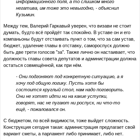
информационного поля, а то слишком много
негатива, им тоже это невыгодно, - объяснил
Кузьмин.
Между тем, Валерий Гаркавый уверен, что визави не стоит
думать, будто всё пройдёт так спокойно. В уставе он и его
компаньоны будут отстаивать пункт о том, что за сам устав,
бюджет, удаление главы в отставку, самороспуск должно
быть две трети голосов "за". Также лично он настаивает, что
должность главы совета депутатов и администрации должна
остаться совмещённой, как при нём.
- Они подгоняют под конкретную ситуацию, а я
хочу под общую логику. Пусть хотя бы
состоится круглый стол, нам надо поговорить.
Они не хотят идти ни на какие уступки,
говорят, нас не пугают ни роспуск, ни что-то
ещё, - пожаловался он.
С бюджетом, по всей видимости, тоже выйдет сложность.
Конструкция сегодня такая: администрация предлагает свой
вариант сметы, а парламент либо принимает, либо нет.