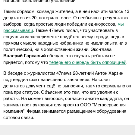
написал заявление об увольнении.
Таким образом, команда жителей, а в ней насчитывалось 13
депутатов из 20, потеряла голос. О необычных результатах
выборов, когда простые люди победили единороссов,
мы
рассказывали
. Также 47news писал, что участвовать в
социальном эксперименте придётся всему городу, ведь в
прямом смысле народные избранники не имели опыта ни в
политической, ни в хозяйственной жизни. Экс-глава
Валерий Гаркавый
обещал, что скучать ребятам не
придётся, потому что
теперь его очередь быть оппозицией
.
В беседе с журналистом 47news 28-летний Антон Харзин
подтвердил факт написанного заявления. На совет
депутатов документ ещё не выносили, так что формально он
пока при статусе. Объяснил это тем, что его уволили с
работы. На момент выборов, согласно анкете кандидата, он
занимал пост руководителя проекта ООО "Мегасервисная
компания". Фирма занимается размещением оборудования
сотовой связи.