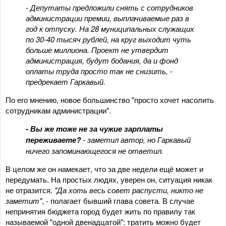
- Депутаты предложили снять с сотрудников
администрации премии, выплачиваемые раз в
год к отпуску. На 28 муниципальных служащих
по 30-40 тысяч рублей, на круг выходит чуть
больше миллиона. Проект не утвердит
администрация, будут бодания, да и фонд
оплаты труда просто так не снизить, -
предрекает Гаркавый.
По его мнению, новое большинство "просто хочет насолить
сотрудникам администрации".
- Вы же тоже не за чужие зарплаты
переживаете?
- заметил автор, но Гаркавый
ничего запоминающегося не ответил.
В целом же он намекает, что за две недели ещё может и
передумать. На простых людях, уверен он, ситуация никак
не отразится.
"Да хоть весь совет распусти, никто не
заметит"
, - полагает бывший глава совета. В случае
непринятия бюджета город будет жить по правилу так
называемой "одной двенадцатой": тратить можно будет