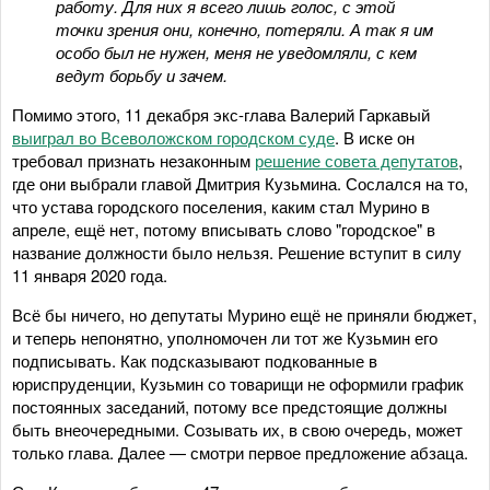
работу. Для них я всего лишь голос, с этой
точки зрения они, конечно, потеряли. А так я им
особо был не нужен, меня не уведомляли, с кем
ведут борьбу и зачем.
Помимо этого, 11 декабря экс-глава Валерий Гаркавый
выиграл во Всеволожском городском суде
. В иске он
требовал признать незаконным
решение совета депутатов
,
где они выбрали главой Дмитрия Кузьмина. Сослался на то,
что устава городского поселения, каким стал Мурино в
апреле, ещё нет, потому вписывать слово "городское" в
название должности было нельзя. Решение вступит в силу
11 января 2020 года.
Всё бы ничего, но депутаты Мурино ещё не приняли бюджет,
и теперь непонятно, уполномочен ли тот же Кузьмин его
подписывать. Как подсказывают подкованные в
юриспруденции, Кузьмин со товарищи не оформили график
постоянных заседаний, потому все предстоящие должны
быть внеочередными. Созывать их, в свою очередь, может
только глава. Далее — смотри первое предложение абзаца.