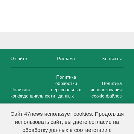
О сайте
Реклама
Контакты
Политика
обработки
Политика
Политика
персональных
использования
конфиденциальности
данных
cookie-файлов
Сайт 47news использует cookies. Продолжая
использовать сайт, вы даете согласие на
©
47 новостей (47 news)
2005 — 2026 г.
обработку данных в соответствии с
Свидетельство о регистрации СМИ Эл № ФС 77-39848, выдано