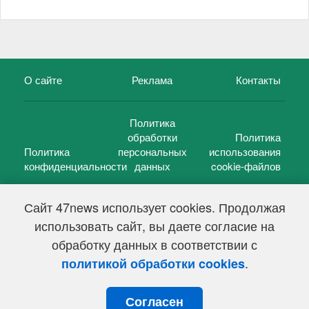
О сайте
Реклама
Контакты
Политика
обработки
Политика
Политика
персональных
использования
конфиденциальности
данных
cookie-файлов
Сайт 47news использует cookies. Продолжая
использовать сайт, вы даете согласие на
©
47 новостей (47 news)
2005 — 2026 г.
обработку данных в соответствии с
Свидетельство о регистрации СМИ Эл № ФС 77-39848, выдано
Федеральной службой по надзору в сфере связи,
.
политикой обработки cookies
информационных технологий и массовых коммуникаций
(Роскомнадзор) от 18 мая 2010г.
Согласен