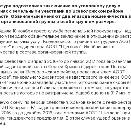
тура подготовила заключение по уголовному делу о
иях с земельными участками во Всеволожском районе
сти. Обвиняемым вменяют два эпизода мошенничества в
 организованной группы в особо крупном размере.
бщила 18 ноября пресс-служба региональной прокуратуры, на
во утвердило обвинительное заключение в отношении директ
муниципальных услуг Всеволожского района, сотрудника АОЗ
ское" и гендиректора АОЗТ "Щеглово". Их обвиняют в
естве в составе организованной группы.
и следствия, с апреля 2016-го до января 2017 года экс-замгла
ой кадастровой палаты Сергей Храмов с директором Центра
альных услуг Всеволожского района, представителем АОЗТ
ское", генерального директора и кадастрового инженера ОО
-В" незаконно завладели участками, которыми ранее якобы в
Фактически же они были расположены на землях, государстве
ность на которые не разграничена. Ущерб оценен в 91,7 млн р
ную схему, по версии следствия, Храмов вместе с гендирект
ИП Квадрант-В", кадастровым инженером компании проверну
2016-го до декабря 2016 года с землями АОЗТ "Щеглово" при
ии гендиректора предприятия. В этом случае ущерб оценен в 
ей.