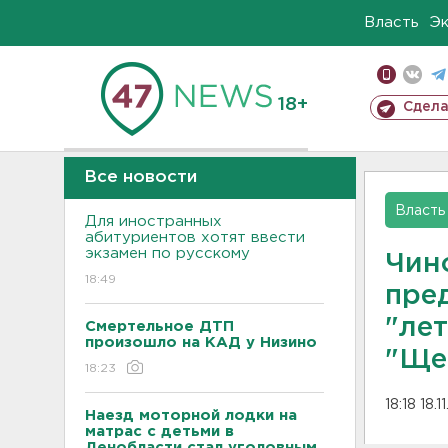
Власть
Э
18+
Сдела
Все новости
Власть
Для иностранных
абитуриентов хотят ввести
экзамен по русскому
Чин
18:49
пред
"ле
Смертельное ДТП
произошло на КАД у Низино
"Ще
18:23
18:18 18.1
Наезд моторной лодки на
матрас с детьми в
Ленобласти стал уголовным