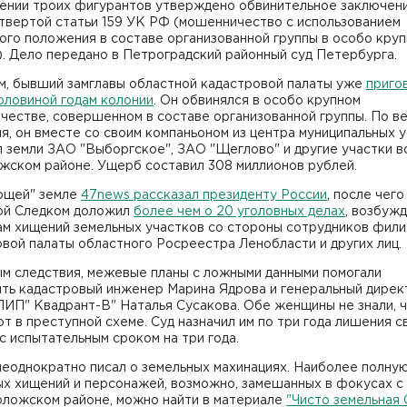
ении троих фигурантов утверждено обвинительное заключен
твертой статьи 159 УК РФ (мошенничество с использованием
ого положения в составе организованной группы в особо кру
. Дело передано в Петроградский районный суд Петербурга.
м, бывший замглавы областной кадастровой палаты уже
приго
оловиной годам колонии
. Он обвинялся в особо крупном
честве, совершенном в составе организованной группы. По в
я, он вместе со своим компаньоном из центра муниципальных у
 земли ЗАО "Выборгское", ЗАО "Щеглово" и другие участки в
жском районе. Ущерб составил 308 миллионов рублей.
ющей" земле
47news рассказал президенту России
, после чего
ой Следком доложил
более чем о 20 уголовных делах
, возбуж
ам хищений земельных участков со стороны сотрудников фили
вой палаты областного Росреестра Ленобласти и других лиц.
ым следствия, межевые планы с ложными данными помогали
ять кадастровый инженер Марина Ядрова и генеральный дирек
ИП" Квадрант-В" Наталья Сусакова. Обе женщины не знали, 
т в преступной схеме. Суд назначил им по три года лишения 
с испытательным сроком на три года.
неоднократно писал о земельных махинациях. Наиболее полну
ых хищений и персонажей, возможно, замешанных в фокусах с
оложском районе, можно найти в материале
"Чисто земельная 