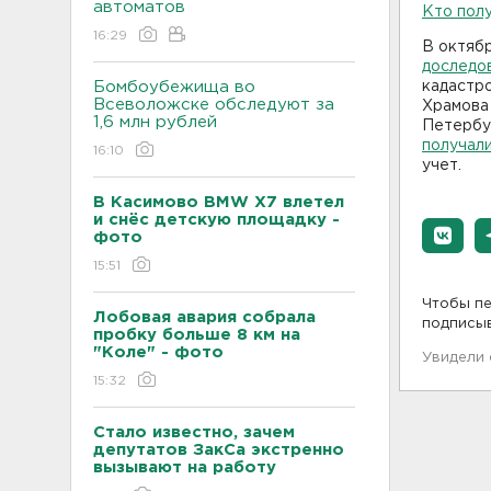
автоматов
Кто полу
16:29
В октяб
доследо
Бомбоубежища во
кадастр
Всеволожске обследуют за
Храмова 
1,6 млн рублей
Петербур
получал
16:10
учет.
В Касимово BMW X7 влетел
и снёс детскую площадку -
фото
15:51
Чтобы пе
Лобовая авария собрала
подписы
пробку больше 8 км на
"Коле" - фото
Увидели
15:32
Стало известно, зачем
депутатов ЗакСа экстренно
вызывают на работу