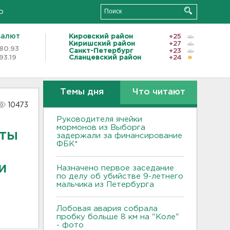
о
валют
Кировский район
+25
Киришский район
+27
80.93
Санкт-Петербург
+23
93.19
Сланцевский район
+24
Темы дня
Что читают
10473
Руководителя ячейки
мормонов из Выборга
нты
задержали за финансирование
ФБК*
и
Назначено первое заседание
по делу об убийстве 9-летнего
мальчика из Петербурга
Лобовая авария собрала
пробку больше 8 км на "Коле"
- фото