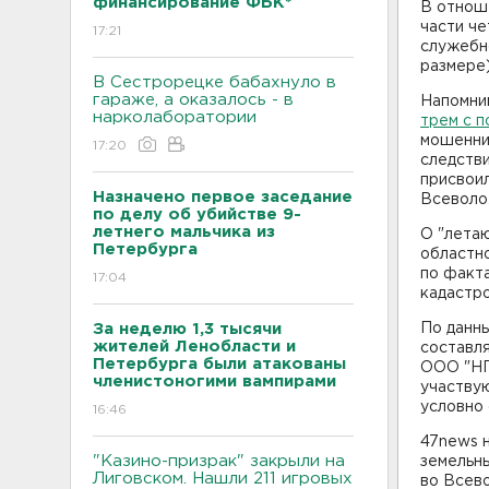
финансирование ФБК*
В отнош
части че
17:21
служебн
размере)
В Сестрорецке бабахнуло в
гараже, а оказалось - в
Напомни
нарколаборатории
трем с п
мошенни
17:20
следстви
присвоил
Назначено первое заседание
Всеволо
по делу об убийстве 9-
летнего мальчика из
О "лета
Петербурга
областн
по факт
17:04
кадастро
За неделю 1,3 тысячи
По данн
жителей Ленобласти и
составл
Петербурга были атакованы
ООО "НП
членистоногими вампирами
участвую
условно 
16:46
47news 
"Казино-призрак" закрыли на
земельн
Лиговском. Нашли 211 игровых
во Всев