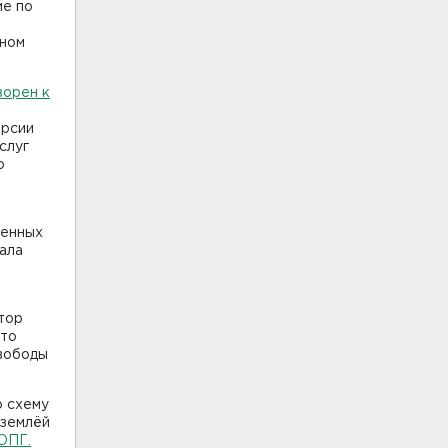
ие по
пном
ворен к
ерсии
слуг
о
денных
ала
тор
что
свободы
ю схему
 землёй
ОПГ.