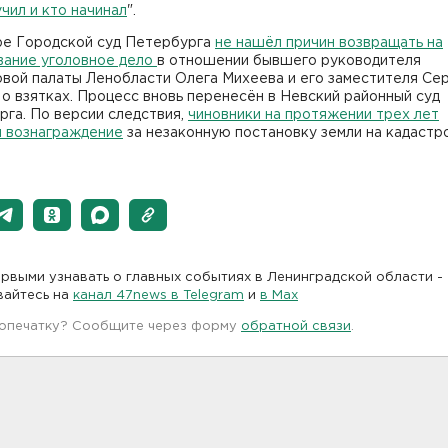
чил и кто начинал
".
ре Городской суд Петербурга
не нашёл причин возвращать на
вание уголовное дело
в отношении бывшего руководителя
овой палаты Ленобласти Олега Михеева и его заместителя Се
о взятках. Процесс вновь перенесён в Невский районный суд
га. По версии следствия,
чиновники на протяжении трех лет
и вознаграждение
за незаконную постановку земли на кадастр
рвыми узнавать о главных событиях в Ленинградской области -
вайтесь на
канал 47news в Telegram
и
в Maх
 опечатку? Сообщите через форму
обратной связи
.