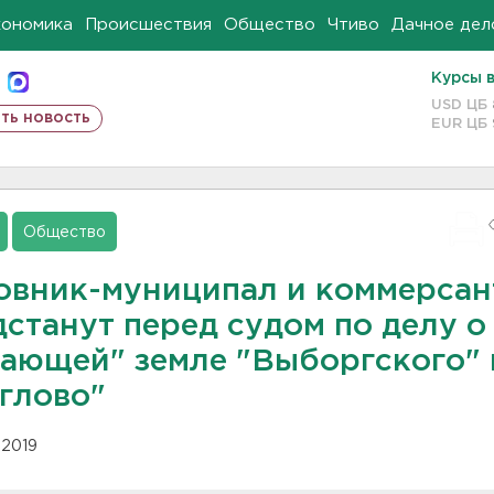
кономика
Происшествия
Общество
Чтиво
Дачное дел
Курсы 
USD ЦБ
ть новость
EUR ЦБ
Общество
овник-муниципал и коммерса
станут перед судом по делу о
тающей" земле "Выборгского" 
глово"
1.2019