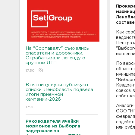
Прокура
махинац
Ленобла
составе
Как соо
ведомст
Центра 
На "Сортавалу" съехались
"Выборг
спасатели и дорожники.
мошеннич
Отрабатывали легенду о
крупном ДТП
По верси
областн
17:50
муницип
"Выборг
В пятницу вузы публикуют
Квадрант
списки. Ленобласть подвела
совхоз. 
итоги приемной
собствен
кампании-2026
Аналогич
17:36
ООО "НП
февраля 
Руководителя ячейки
содейств
мормонов из Выборга
млн рубл
задержали за