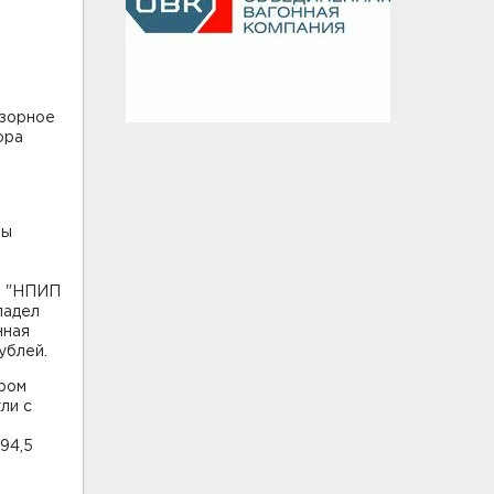
дзорное
ора
Т
вы
О "НПИП
ладел
нная
ублей.
ором
ли с
94,5