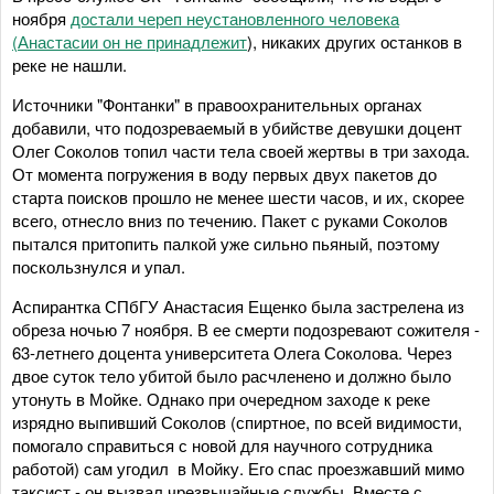
ноября
достали череп неустановленного человека
(Анастасии он не принадлежит
), никаких других останков в
реке не нашли.
Источники "Фонтанки" в правоохранительных органах
добавили, что подозреваемый в убийстве девушки доцент
Олег Соколов топил части тела своей жертвы в три захода.
От момента погружения в воду первых двух пакетов до
старта поисков прошло не менее шести часов, и их, скорее
всего, отнесло вниз по течению. Пакет с руками Соколов
пытался притопить палкой уже сильно пьяный, поэтому
поскользнулся и упал.
Аспирантка СПбГУ Анастасия Ещенко была застрелена из
обреза ночью 7 ноября. В ее смерти подозревают сожителя -
63-летнего доцента университета Олега Соколова. Через
двое суток тело убитой было расчленено и должно было
утонуть в Мойке. Однако при очередном заходе к реке
изрядно выпивший Соколов (спиртное, по всей видимости,
помогало справиться с новой для научного сотрудника
работой) сам угодил в Мойку. Его спас проезжавший мимо
таксист - он вызвал чрезвычайные службы. Вместе с