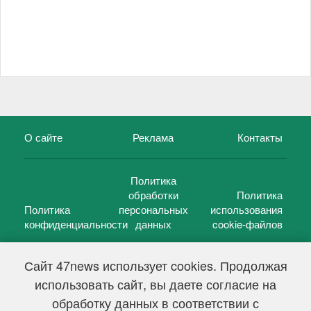
О сайте
Реклама
Контакты
Политика
обработки
Политика
Политика
персональных
использования
конфиденциальности
данных
cookie-файлов
Сайт 47news использует cookies. Продолжая
использовать сайт, вы даете согласие на
©
47 новостей (47 news)
2005 — 2026 г.
обработку данных в соответствии с
Свидетельство о регистрации СМИ Эл № ФС 77-39848, выдано