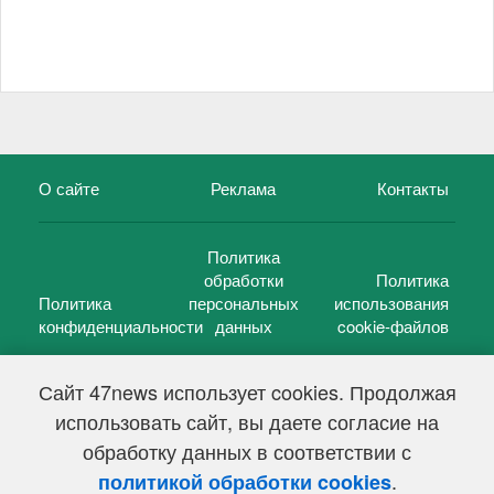
О сайте
Реклама
Контакты
Политика
обработки
Политика
Политика
персональных
использования
конфиденциальности
данных
cookie-файлов
Сайт 47news использует cookies. Продолжая
использовать сайт, вы даете согласие на
©
47 новостей (47 news)
2005 — 2026 г.
обработку данных в соответствии с
Свидетельство о регистрации СМИ Эл № ФС 77-39848, выдано
Федеральной службой по надзору в сфере связи,
.
политикой обработки cookies
информационных технологий и массовых коммуникаций