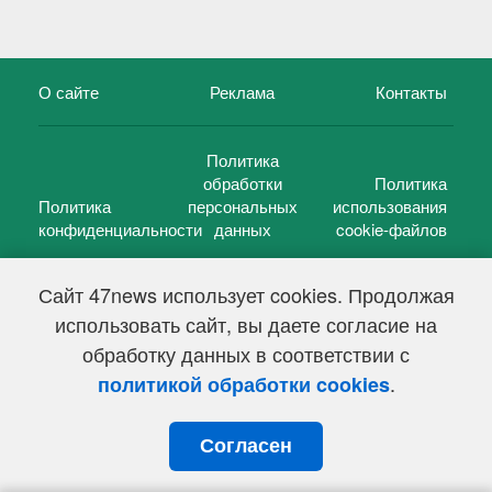
О сайте
Реклама
Контакты
Политика
обработки
Политика
Политика
персональных
использования
конфиденциальности
данных
cookie-файлов
Сайт 47news использует cookies. Продолжая
использовать сайт, вы даете согласие на
©
47 новостей (47 news)
2005 — 2026 г.
обработку данных в соответствии с
Свидетельство о регистрации СМИ Эл № ФС 77-39848, выдано
Федеральной службой по надзору в сфере связи,
.
политикой обработки cookies
информационных технологий и массовых коммуникаций
(Роскомнадзор) от 18 мая 2010г.
Согласен