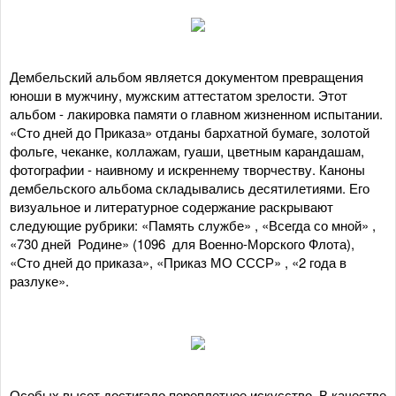
Дембельский альбом является документом превращения
юноши в мужчину, мужским аттестатом зрелости. Этот
альбом - лакировка памяти о главном жизненном испытании.
«Сто дней до Приказа» отданы бархатной бумаге, золотой
фольге, чеканке, коллажам, гуаши, цветным карандашам,
фотографии - наивному и искреннему творчеству. Каноны
дембельского альбома складывались десятилетиями. Его
визуальное и литературное содержание раскрывают
следующие рубрики: «Память службе» , «Всегда со мной» ,
«730 дней Родине» (1096 для Военно-Морского Флота),
«Сто дней до приказа», «Приказ МО СССР» , «2 года в
разлуке».
Особых высот достигало переплетное искусство. В качестве