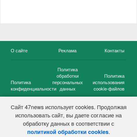
О сайте
Реклама
Контакты
Политика
обработки
Политика
Политика
персональных
использования
конфиденциальности
данных
cookie-файлов
Сайт 47news использует cookies. Продолжая
использовать сайт, вы даете согласие на
©
47 новостей (47 news)
2005 — 2026 г.
обработку данных в соответствии с
Свидетельство о регистрации СМИ Эл № ФС 77-39848, выдано
Федеральной службой по надзору в сфере связи,
.
политикой обработки cookies
информационных технологий и массовых коммуникаций