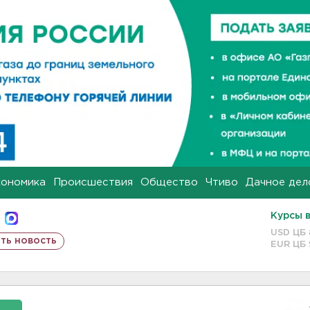
кономика
Происшествия
Общество
Чтиво
Дачное дел
Курсы 
USD ЦБ
ть новость
EUR ЦБ