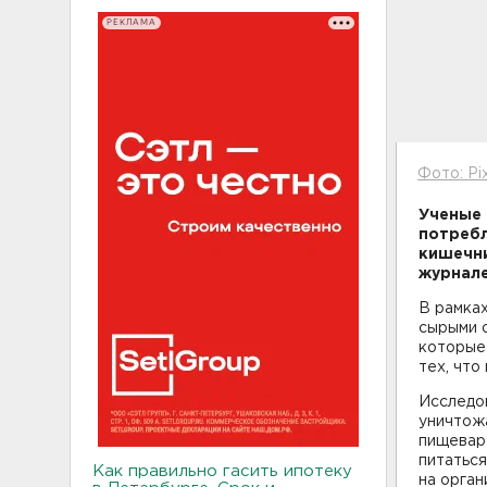
РЕКЛАМА
Фото: Pi
Ученые 
потребл
кишечни
журнал
В рамках
сырыми о
которые 
тех, что
Исследо
уничтож
пищевар
питаться
Как правильно гасить ипотеку
на орган