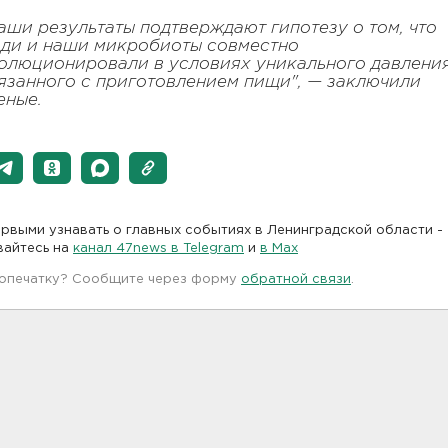
аши результаты подтверждают гипотезу о том, что
ди и наши микробиоты совместно
олюционировали в условиях уникального давления
язанного с приготовлением пищи", — заключили
еные.
рвыми узнавать о главных событиях в Ленинградской области -
вайтесь на
канал 47news в Telegram
и
в Maх
 опечатку? Сообщите через форму
обратной связи
.