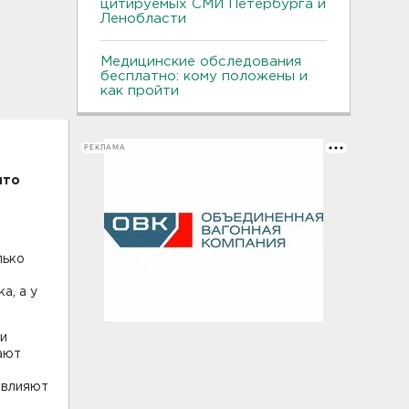
цитируемых СМИ Петербурга и
Ленобласти
Медицинские обследования
бесплатно: кому положены и
как пройти
РЕКЛАМА
что
лько
а, а у
ки
ают
 влияют