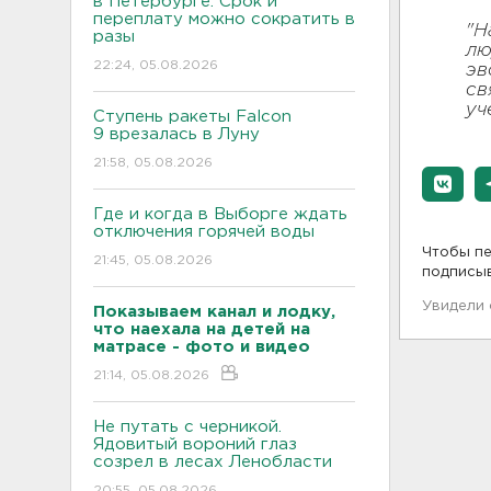
в Петербурге. Срок и
переплату можно сократить в
"Н
разы
лю
22:24, 05.08.2026
эв
св
уч
Ступень ракеты Falcon
9 врезалась в Луну
21:58, 05.08.2026
Где и когда в Выборге ждать
отключения горячей воды
Чтобы пе
21:45, 05.08.2026
подписы
Увидели
Показываем канал и лодку,
что наехала на детей на
матрасе - фото и видео
21:14, 05.08.2026
Не путать с черникой.
Ядовитый вороний глаз
созрел в лесах Ленобласти
20:55, 05.08.2026