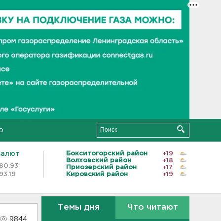
о
валют
Бокситогорский район
+19
Волховский район
+18
80.93
Приозерский район
+17
93.19
Кировский район
+19
Темы дня
Что читают
9844