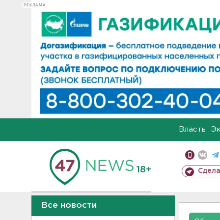
РЕКЛАМА
Власть
Э
18+
Сдела
Все новости