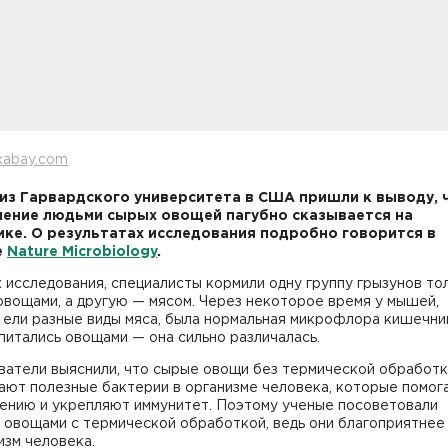
xabay.com
из Гарвардского университета в США пришли к выводу, 
ение людьми сырых овощей пагубно сказывается на
ке. О результатах исследования подробно говорится в
е
Nature Microbiology
.
 исследования, специалисты кормили одну группу грызунов то
вощами, а другую — мясом. Через некоторое время у мышей,
ели разные виды мяса, была нормальная микрофлора кишечник
 питались овощами — она сильно различалась.
ватели выяснили, что сырые овощи без термической обработ
ают полезные бактерии в организме человека, которые помог
ению и укрепляют иммунитет. Поэтому ученые посоветовали
 овощами с термической обработкой, ведь они благоприятнее
изм человека.