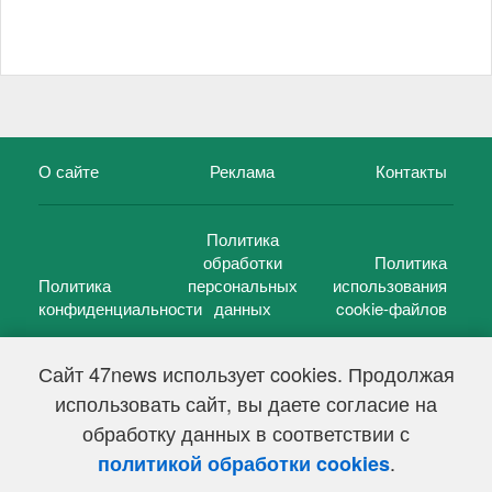
О сайте
Реклама
Контакты
Политика
обработки
Политика
Политика
персональных
использования
конфиденциальности
данных
cookie-файлов
Сайт 47news использует cookies. Продолжая
использовать сайт, вы даете согласие на
©
47 новостей (47 news)
2005 — 2026 г.
обработку данных в соответствии с
Свидетельство о регистрации СМИ Эл № ФС 77-39848, выдано
Федеральной службой по надзору в сфере связи,
.
политикой обработки cookies
информационных технологий и массовых коммуникаций
(Роскомнадзор) от 18 мая 2010г.