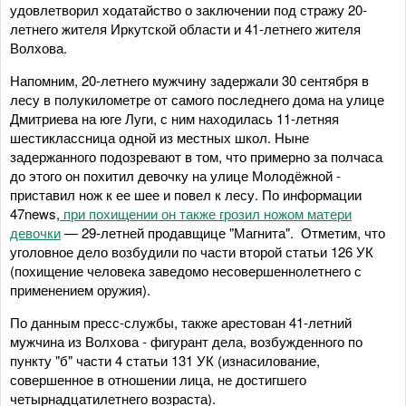
удовлетворил ходатайство о заключении под стражу 20-
летнего жителя Иркутской области и 41-летнего жителя
Волхова.
Напомним, 20-летнего мужчину задержали 30 сентября в
лесу в полукилометре от самого последнего дома на улице
Дмитриева на юге Луги, с ним находилась 11-летняя
шестиклассница одной из местных школ. Ныне
задержанного подозревают в том, что примерно за полчаса
до этого он похитил девочку на улице Молодёжной -
приставил нож к ее шее и повел к лесу. По информации
47news,
при похищении он также грозил ножом матери
девочки
— 29-летней продавщице "Магнита". Отметим, что
уголовное дело возбудили по части второй статьи 126 УК
(похищение человека заведомо несовершеннолетнего с
применением оружия).
По данным пресс-службы, также арестован 41-летний
мужчина из Волхова - фигурант дела, возбужденного по
пункту "б" части 4 статьи 131 УК (изнасилование,
совершенное в отношении лица, не достигшего
четырнадцатилетнего возраста).