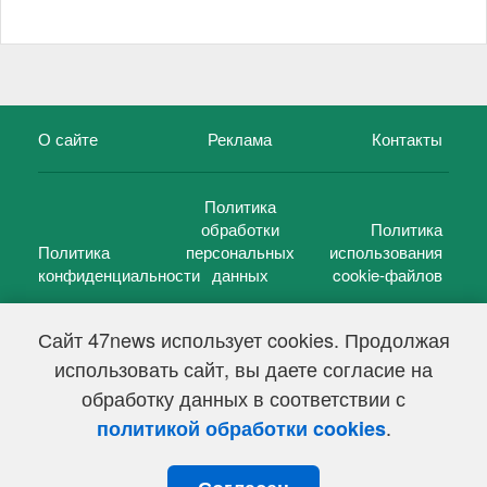
О сайте
Реклама
Контакты
Политика
обработки
Политика
Политика
персональных
использования
конфиденциальности
данных
cookie-файлов
Сайт 47news использует cookies. Продолжая
использовать сайт, вы даете согласие на
©
47 новостей (47 news)
2005 — 2026 г.
обработку данных в соответствии с
Свидетельство о регистрации СМИ Эл № ФС 77-39848, выдано
Федеральной службой по надзору в сфере связи,
.
политикой обработки cookies
информационных технологий и массовых коммуникаций
(Роскомнадзор) от 18 мая 2010г.