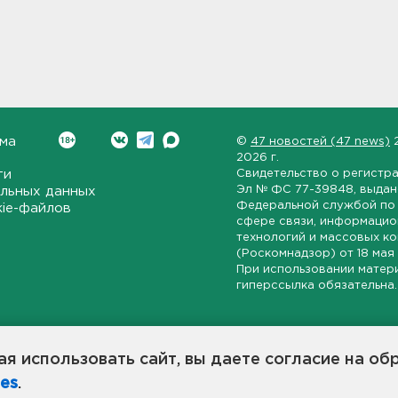
ма
©
47 новостей (47 news)
2026 г.
ти
Свидетельство о регистр
Эл № ФС 77-39848
, выда
льных данных
Федеральной службой по 
kie-файлов
сфере связи, информаци
технологий и массовых к
(Роскомнадзор) от
18 мая
При использовании матер
гиперссылка обязательна.
ет-издание, направленное на всестороннее освещение политиче
ской области, экономической и инвестиционной активности в ре
я использовать сайт, вы даете согласие на об
7 новостей» станет популярной и конструктивной площадкой дл
es
.
оисходят в 47-м регионе России.