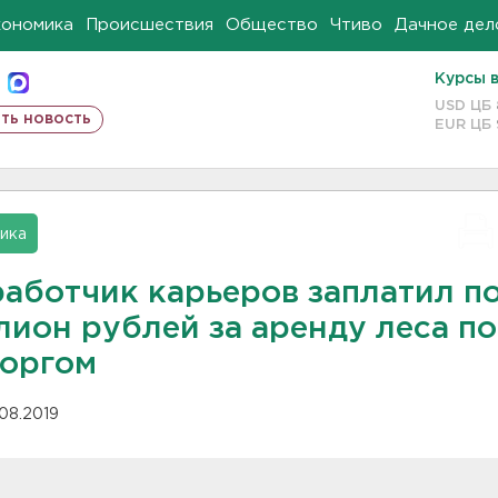
кономика
Происшествия
Общество
Чтиво
Дачное дел
Курсы 
USD ЦБ
ть новость
EUR ЦБ
ика
работчик карьеров заплатил п
лион рублей за аренду леса п
оргом
.08.2019