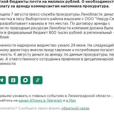
тной бюджеты почти на миллион рублей. О необходимос
плату за аренду коммерсантам напомнила прокуратура.
щила 7 августа пресс-служба прокуратуры Ленобласти, деньг
частка в лесу Выборгского района взыскали с ООО "Неруд-Се
разрабатывает карьеры в тех местах. По договору аренды с
ом по природным ресурсам Ленобласти компания должна была
ти в федеральный бюджет 800 тысяч рублей, в региональный 
блей.
женности надзорное ведомство узнало 24 июня. На следующий
ному директору внесли представление и потребовали погасит
ность. К августу деньги за аренду, по данным прокуратуры, п
ю. А ответственного сотрудника привлекли в дисциплинарной
венности.
рвыми узнавать о главных событиях в Ленинградской области -
вайтесь на
канал 47news в Telegram
и
в Maх
 опечатку? Сообщите через форму
обратной связи
.