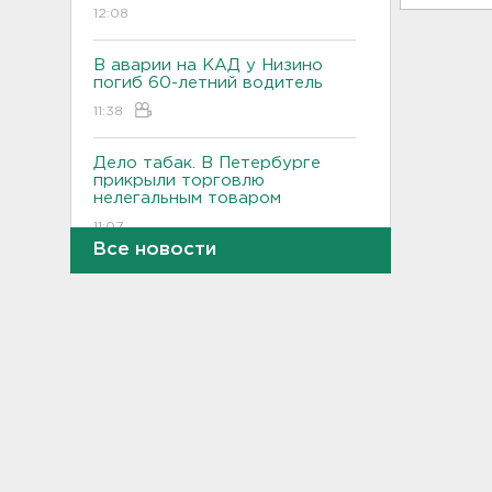
12:08
В аварии на КАД у Низино
погиб 60-летний водитель
11:38
Дело табак. В Петербурге
прикрыли торговлю
нелегальным товаром
11:07
Все новости
"Подарки" на 358 тысяч
рублей забыл
задекларировать гражданин
Кубы на границе в
Ивангороде
10:50
Задержаны 20 сотрудников
пунктов обмена
криптовалюты в "Москва-
Сити"