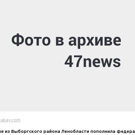
xabay.com
я из Выборгского района Ленобласти пополнила федер