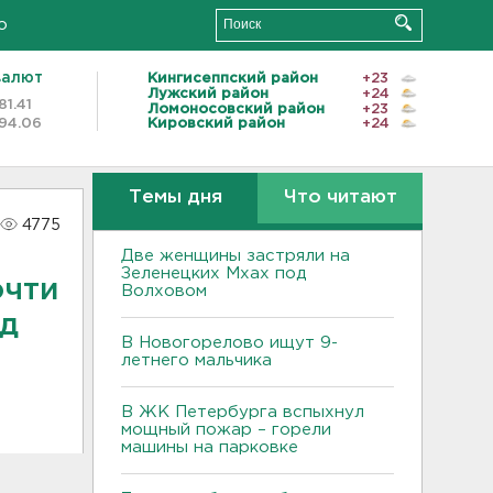
о
валют
Кингисеппский район
+23
Лужский район
+24
81.41
Ломоносовский район
+23
94.06
Кировский район
+24
Темы дня
Что читают
4775
Две женщины застряли на
Зеленецких Мхах под
очти
Волховом
од
В Новогорелово ищут 9-
летнего мальчика
В ЖК Петербурга вспыхнул
мощный пожар – горели
машины на парковке