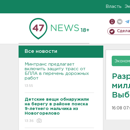
Власть
Э
18+
Сдела
Все новости
Эконом
Минтранс предлагает
включить защиту трасс от
БПЛА в перечень дорожных
Раз
работ
мил
13:55
Выб
Детские вещи обнаружили
на берегу в районе поиска
16:08 07
9-летнего мальчика из
Новогорелово
13:36