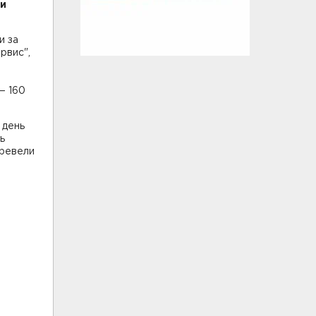
ти
и за
рвис",
— 160
 день
ь
еревели