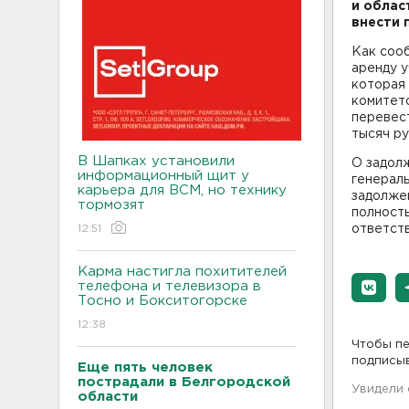
и облас
внести 
Как сооб
аренду у
которая 
комитет
перевес
тысяч ру
В Шапках установили
О задол
информационный щит у
генераль
карьера для ВСМ, но технику
задолжен
тормозят
полность
12:51
ответст
Карма настигла похитителей
телефона и телевизора в
Тосно и Бокситогорске
12:38
Чтобы пе
подписы
Еще пять человек
пострадали в Белгородской
Увидели
области