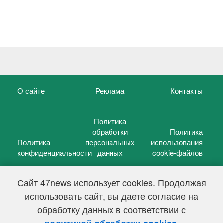
О сайте
Реклама
Контакты
Политика
обработки
Политика
Политика
персональных
использования
конфиденциальности
данных
cookie-файлов
Сайт 47news использует cookies. Продолжая
использовать сайт, вы даете согласие на
©
47 новостей (47 news)
2005 — 2026 г.
обработку данных в соответствии с
Свидетельство о регистрации СМИ Эл № ФС 77-39848, выдано
Федеральной службой по надзору в сфере связи,
.