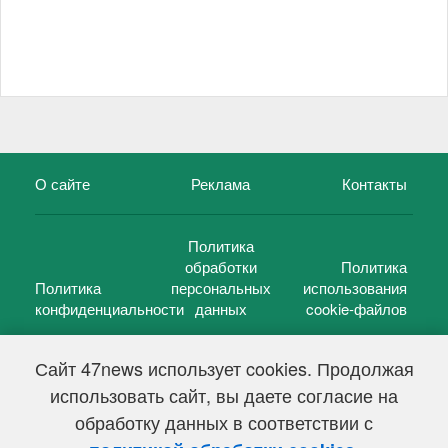
О сайте
Реклама
Контакты
Политика
обработки
Политика
Политика
персональных
использования
конфиденциальности
данных
cookie-файлов
Сайт 47news использует cookies. Продолжая
использовать сайт, вы даете согласие на
©
47 новостей (47 news)
2005 — 2026 г.
обработку данных в соответствии с
Свидетельство о регистрации СМИ Эл № ФС 77-39848, выдано
Федеральной службой по надзору в сфере связи,