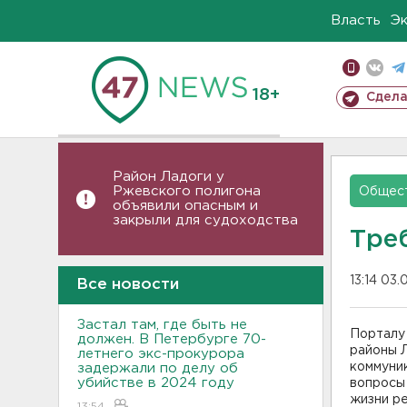
Власть
Э
18+
Сдела
Район Ладоги у
Ржевского полигона
Общес
объявили опасным и
закрыли для судоходства
Тре
13:14 03
Все новости
Застал там, где быть не
Порталу
должен. В Петербурге 70-
районы Л
летнего экс-прокурора
коммуник
задержали по делу об
убийстве в 2024 году
вопросы 
жизни ре
13:54