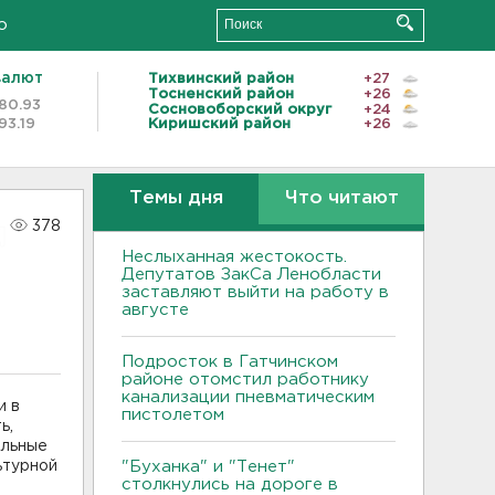
о
валют
Тихвинский район
+27
Тосненский район
+26
80.93
Сосновоборский округ
+24
93.19
Киришский район
+26
Темы дня
Что читают
378
Неслыханная жестокость.
Депутатов ЗакСа Ленобласти
заставляют выйти на работу в
августе
Подросток в Гатчинском
районе отомстил работнику
канализации пневматическим
и в
пистолетом
ь,
ильные
ьтурной
"Буханка" и "Тенет"
столкнулись на дороге в