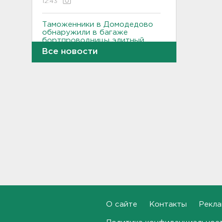
12:43
Таможенники в Домодедово
обнаружили в багаже
бортпроводницы элитный
контрабандный груз
Все новости
12:25
Гибель машиниста тепловоза
на перегоне в Семрино изучит
суд
12:04
Неслыханная жестокость.
Депутатов ЗакСа
Ленобласти заставляют
выйти на работу в августе
11:43
Район Ладоги у Ржевского
полигона объявили опасным
О сайте
Контакты
Рекла
и закрыли для судоходства