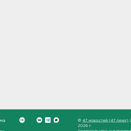
ма
©
47 новостей (47 news)
2026 г.