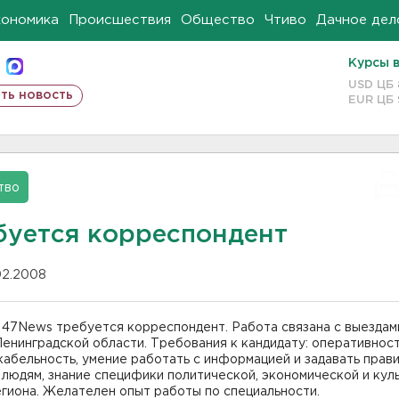
кономика
Происшествия
Общество
Чтиво
Дачное дел
Курсы 
USD ЦБ
ть новость
EUR ЦБ
тво
буется корреспондент
.02.2008
 47News требуется корреспондент. Работа связана с выездам
енинградской области. Требования к кандидату: оперативност
абельность, умение работать с информацией и задавать прав
людям, знание специфики политической, экономической и кул
гиона. Желателен опыт работы по специальности.