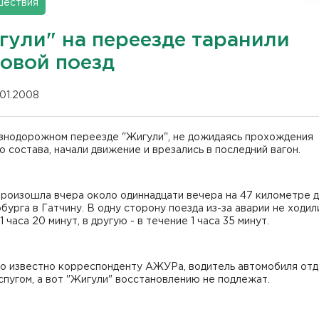
шествия
гули" на переезде таранили
зовой поезд
.01.2008
знодорожном переезде "Жигули", не дожидаясь прохождения
о состава, начали движение и врезались в последний вагон.
произошла вчера около одиннадцати вечера на 47 километре 
бурга в Гатчину. В одну сторону поезда из-за аварии не ходил
1 часа 20 минут, в другую - в течение 1 часа 35 минут.
ло известно корреспонденту АЖУРа, водитель автомобиля от
спугом, а вот "Жигули" восстановлению не подлежат.