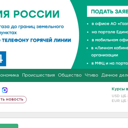
кономика
Происшествия
Общество
Чтиво
Дачное дел
Курсы 
USD ЦБ
ть новость
EUR ЦБ