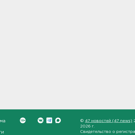
ма
©
47 новостей (47 news)
2026 г.
ти
Свидетельство о регистр