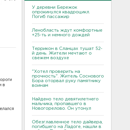
У деревни Бережок
опрокинулся квадроцикл.
Погиб пассажир
Ленобласть ждут комфортные
+25-ть и немного дождей
Террикон в Сланцах тушат 52-
й день. Жители мечтают о
свежем воздухе
"Хотел проверить на
прочность". Житель Соснового
дороги
Бора оторвал руку памятнику
и в
воинам
Найдено тело девятилетнего
мальчика, пропавшего в
Новогорелово. Он утонул
делался
Обезглавленное тело дайвера,
погибшего на Ладоге, нашли в