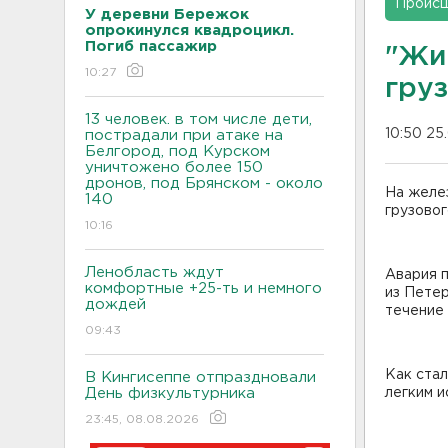
Проис
У деревни Бережок
опрокинулся квадроцикл.
Погиб пассажир
"Жи
10:27
гру
13 человек. в том числе дети,
10:50 25
пострадали при атаке на
Белгород, под Курском
уничтожено более 150
дронов, под Брянском - около
На желе
140
грузовог
10:16
Ленобласть ждут
Авария 
комфортные +25-ть и немного
из Петер
дождей
течение 
09:43
Как ста
В Кингисеппе отпраздновали
День физкультурника
легким и
23:45, 08.08.2026