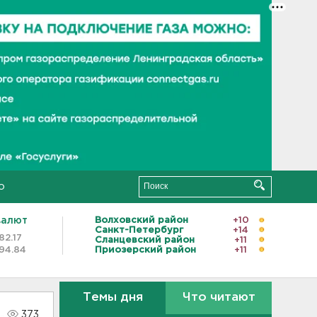
о
валют
Волховский район
+10
Санкт-Петербург
+14
82.17
Сланцевский район
+11
94.84
Приозерский район
+11
Темы дня
Что читают
373