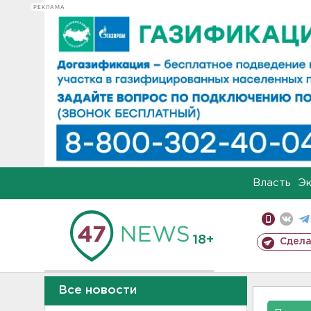
РЕКЛАМА
Власть
Э
18+
Сдела
Все новости