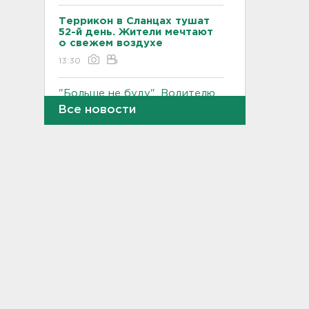
Террикон в Сланцах тушат
52-й день. Жители мечтают
о свежем воздухе
13:30
"Больше не буду". Водителю
пришлось объясняться за
Все новости
опасный дрифт на
Суворовском
12:56
После пожара на складе
“Ленты” в Красном Бору в
магазинах сократился
ассортимент
12:35
В Большой Ижоре с "Агатой
Кристи" отметят день
Ломоносовского района, в
Рощино - день поселка