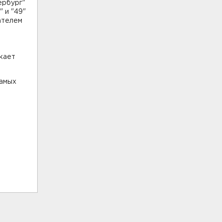
ербург"
 и "49"
ателем
ыкает
самых