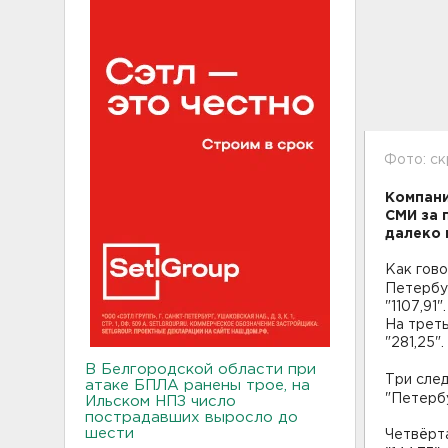
Фото: с
Компани
СМИ за 
далеко 
Как гово
Петербу
"1107,91
На треть
"281,25".
В Белгородской области при
Три след
атаке БПЛА ранены трое, на
"Петерб
Ильском НПЗ число
пострадавших выросло до
шести
Четвёрт