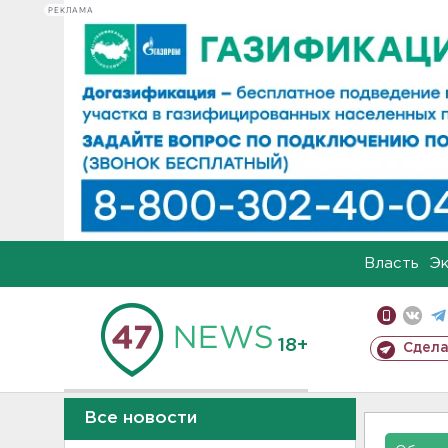
РЕКЛАМА
Власть
Э
18+
Сдела
Все новости