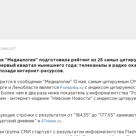
криншот
я "Медиалогия" подготовила рейтинг из 25 самых цитир
первый квартал нынешнего года: телеканалы и радио ок
позади интернет-ресурсов.
рится в сообщении "Медиалогии" 13 мая, самым цитируемым С
Fontanka.ru
рге и Ленобласти является
с индексом цитируемос
". Более чем в два раза ниже показатель у информагентства "Р
ем - интернет-издание "Невские Новости" с индексом цитиру
ующие строчки с результатом от "184,35" до "177,65" занимаю
47news.ru
ургский дневник" и
.
ая группа СМИ стартует с результатом информагентства Flas