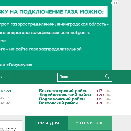
о
валют
Бокситогорский район
+17
Лодейнопольский район
+20
82.17
Подпорожский район
+19
94.84
Волховский район
+21
Темы дня
Что читают
4207