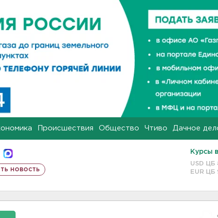
кономика
Происшествия
Общество
Чтиво
Дачное дел
Курсы 
USD ЦБ
ть новость
EUR ЦБ