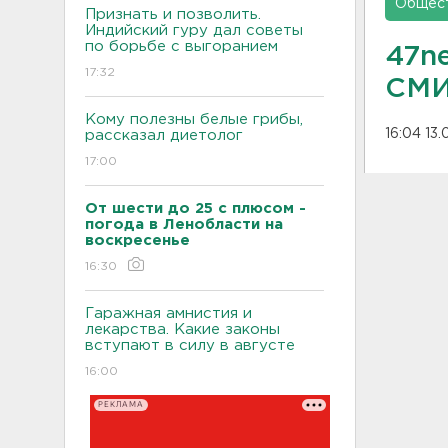
Общес
Признать и позволить.
Индийский гуру дал советы
по борьбе с выгоранием
47n
17:32
СМИ
Кому полезны белые грибы,
16:04 13.
рассказал диетолог
17:00
От шести до 25 с плюсом -
погода в Ленобласти на
воскресенье
16:30
Гаражная амнистия и
лекарства. Какие законы
вступают в силу в августе
16:00
РЕКЛАМА