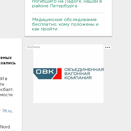
погибшего на Ладоге, нашли в
районе Петербурга
Медицинские обследования
бесплатно: кому положены и
как пройти
РЕКЛАМА
уемых
азались
МИ в
ти
осбалт.
емости
78.ru
т
,
hNord