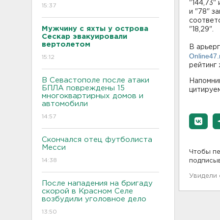
"144,73"
15:37
и "78" з
соответс
Мужчину с яхты у острова
"18,29".
Сескар эвакуировали
вертолетом
В арьерг
Online47.
15:12
рейтинг 
В Севастополе после атаки
Напомним
БПЛА повреждены 15
цитируе
многоквартирных домов и
автомобили
14:57
Скончался отец футболиста
Месси
Чтобы пе
14:38
подписы
Увидели
После нападения на бригаду
скорой в Красном Селе
возбудили уголовное дело
13:50