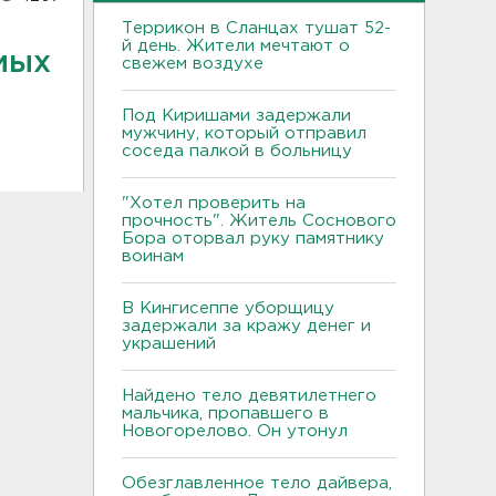
Террикон в Сланцах тушат 52-
й день. Жители мечтают о
мых
свежем воздухе
Под Киришами задержали
мужчину, который отправил
соседа палкой в больницу
"Хотел проверить на
прочность". Житель Соснового
Бора оторвал руку памятнику
воинам
В Кингисеппе уборщицу
задержали за кражу денег и
украшений
Найдено тело девятилетнего
мальчика, пропавшего в
Новогорелово. Он утонул
Обезглавленное тело дайвера,