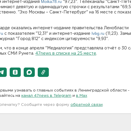
Moika78.ru
 и интернет-издания
"97,23". Телеканалы "Санкт-Пет
анимают девятую и одиннадцатую строчки с результатами "69,5"
твенно. "Эхо Москвы – Санкт-Петербург" на 16 месте с показ
арде оказались интернет-издание правительства Ленобласти
ru
Ivbg.ru
с показателем "12,31" и интернет-издание
(11,23). Зам
журнал "Город 812" с индексом цитируемости "9,93".
, что в конце апреля "Медиалогия" представляла отчёт о 30 
мых СМИ Рунета.
47news в списке на 25 месте
.
рвыми узнавать о главных событиях в Ленинградской области -
вайтесь на
канал 47news в Telegram
и
в Maх
 опечатку? Сообщите через форму
обратной связи
.