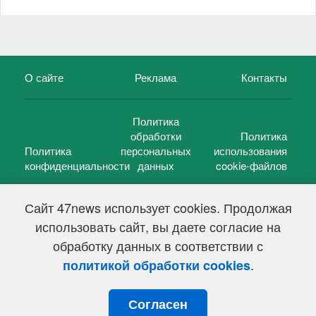
О сайте
Реклама
Контакты
Политика
обработки
Политика
Политика
персональных
использования
конфиденциальности
данных
cookie-файлов
Сайт 47news использует cookies. Продолжая
использовать сайт, вы даете согласие на
©
47 новостей (47 news)
2005 — 2026 г.
обработку данных в соответствии с
Свидетельство о регистрации СМИ Эл № ФС 77-39848, выдано
Федеральной службой по надзору в сфере связи,
.
политикой обработки cookies
информационных технологий и массовых коммуникаций
(Роскомнадзор) от 18 мая 2010г.
Согласен