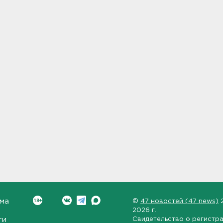
ма
©
47 новостей (47 news)
2026 г.
ти
Свидетельство о регистр