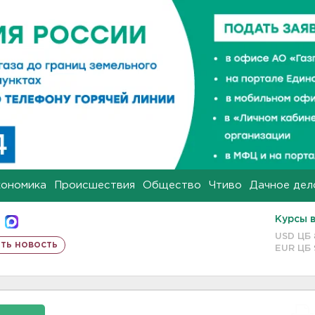
кономика
Происшествия
Общество
Чтиво
Дачное дел
Курсы 
USD ЦБ
ть новость
EUR ЦБ