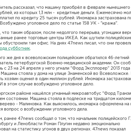
итель рассказал, что машину приобрёл в феврале нынешнего 
рублей, из которых 1,3 млн - кредитные деньги. Ежемесячно мо
платил по кредиту 25 тысяч рублей. Иномарка застрахована п
озбуждено уголовное дело по статье 158 УК - "кража".
 что таким образом, после недолгого перерыва, угонщики вер
анные ранее торговые центры ИКЕА. Как шутили полицейские
 обустроили там офис. На днях 47news писал, что они провел
рода субботник
.
ого же дня к всеволожским полицейским обратился 46-летний
ватель петербургской Военно-медицинской академии. Он сооб
чь с 23 на 24 апреля у него угнали "Форд Эксплорер" 2013 года
 Машина стояла у дома на улице Знаменской во Всеволожске.
ь хозяин оценил в один миллион рублей. Иномарка застрахова
И в этом случае возбуждено уголовное дело.
ргском районе нашёлся угнанный микроавтобус "Форд Транзит
ем состоянии. Машина стояла в подлеске на тридцатом килом
верево - Малиновка. Как выяснилось, иномарка оформлена на
я вопрос о возбуждении уголовного дела.
, ранее 47news сообщал о том, что начальник полицейского 
рбургу и Ленобласти Роман Плугин недавно эмоционально
овал на статистику угонов в двух регионах. 47news показал