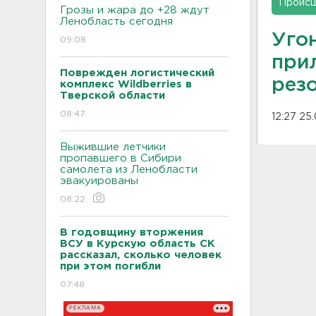
Проис
Грозы и жара до +28 ждут
Ленобласть сегодня
Уго
09:08
при
Поврежден логистический
рез
комплекс Wildberries в
Тверской области
08:47
12:27 25
Выжившие летчики
пропавшего в Сибири
самолета из Ленобласти
эвакуированы
08:22
В годовщину вторжения
ВСУ в Курскую область СК
рассказал, сколько человек
при этом погибли
07:48
РЕКЛАМА