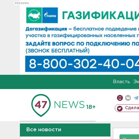
РЕКЛАМА
Власть
Э
18+
Сдела
Все новости