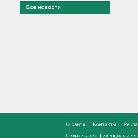
Почему пробелы в памяти —
Все новости
это не всегда плохо,
раскрыла психолог
19:54, 05.08.2026
Обезглавленное тело
дайвера продолжают искать
в Ладоге
19:35, 05.08.2026
В Сибири нашли экипаж
самолета из Ленобласти.
Судно пропало два дня
назад
18:58, 05.08.2026
Во Всеволожске построят
детсад на 140 детей
18:41, 05.08.2026
О сайте
Контакты
Рекла
Внешнее кольцо северного
Политика конфиденциальнос