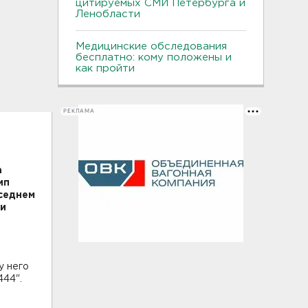
цитируемых СМИ Петербурга и
Ленобласти
Медицинские обследования
бесплатно: кому положены и
как пройти
РЕКЛАМА
а
ип
оседнем
ли
у него
444".
е