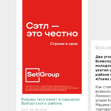
Фото: pi
Два уго
Всеволо
молодог
укатил 
районе 
47news 
Как стал
всеволо
Ломоносо
Взрывы прогремят в карьерах
угнали б
Выборгского района
Машина 
торгово
23:11, 05.08.2026