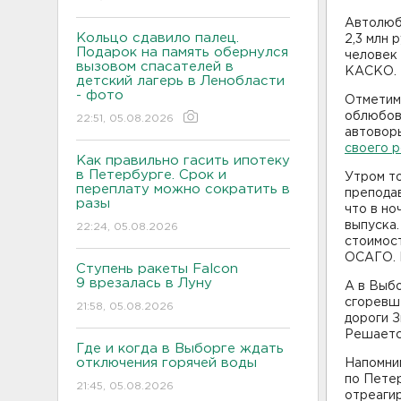
Автолюб
Кольцо сдавило палец.
2,3 млн 
Подарок на память обернулся
человек 
вызовом спасателей в
КАСКО. В
детский лагерь в Ленобласти
- фото
Отметим,
облюбов
22:51, 05.08.2026
автоворы
своего 
Как правильно гасить ипотеку
в Петербурге. Срок и
Утром т
переплату можно сократить в
препода
разы
что в но
выпуска.
22:24, 05.08.2026
стоимост
ОСАГО. 
Ступень ракеты Falcon
9 врезалась в Луну
А в Выбо
сгоревш
21:58, 05.08.2026
дороги З
Решаетс
Где и когда в Выборге ждать
отключения горячей воды
Напомним
по Пете
21:45, 05.08.2026
отреагир