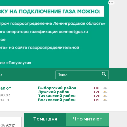
о
валют
Выборгский район
+18
Лужский район
+21
80.93
Тихвинский район
+20
93.19
Волховский район
+19
Темы дня
Что читают
6210