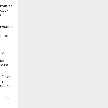
года за
лодой
о
нулись в
,
и там
щил,
 Её
на по
", но в
етре
 юрлицо.
Главка