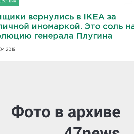
шествия
нщики вернулись в IKEA за
личной иномаркой. Это соль н
олюцию генерала Плугина
.04.2019