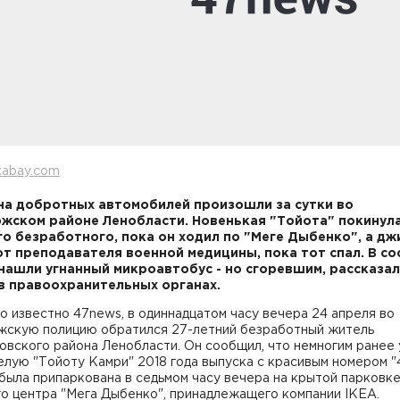
xabay.com
на добротных автомобилей произошли за сутки во
жском районе Ленобласти. Новенькая "Тойота" покинул
о безработного, пока он ходил по "Меге Дыбенко", а дж
от преподавателя военной медицины, пока тот спал. В с
нашли угнанный микроавтобус - но сгоревшим, рассказа
в правоохранительных органах.
о известно 47news, в одиннадцатом часу вечера 24 апреля во
жскую полицию обратился 27-летний безработный житель
вского района Ленобласти. Он сообщил, что немногим ранее 
елую "Тойоту Камри" 2018 года выпуска с красивым номером "
была припаркована в седьмом часу вечера на крытой парковк
го центра "Мега Дыбенко", принадлежащего компании IKEA.