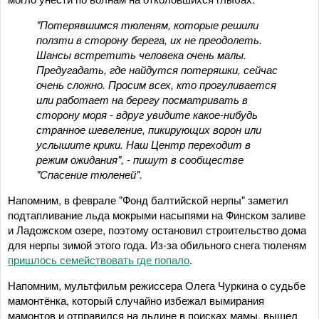
"Потерявшимся тюленям, которые решили
ползти в сторону берега, их не преодолеть.
Шансы встретить человека очень малы.
Предугадать, где найдутся потеряшки, сейчас
очень сложно. Просим всех, кто прогуливается
или работает на берегу посматривать в
сторону моря - вдруг увидите какое-нибудь
странное шевеление, пикирующих ворон или
услышите крики. Наш Центр переходит в
режим ожидания", - пишут в сообществе
"Спасение тюленей".
Напомним, в феврале "Фонд балтийской нерпы" заметил
подтапливание льда мокрыми насыпями на Финском заливе
и Ладожском озере, поэтому остановил строительство дома
для нерпы зимой этого года. Из-за обильного снега тюленям
пришлось семействовать где попало
.
Напомним, мультфильм режиссера Олега Чуркина о судьбе
мамонтёнка, который случайно избежал вымирания
мамонтов и отправился на льдине в поисках мамы, вышел