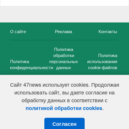
О сайте
Реклама
Контакты
Политика
обработки
Политика
Политика
персональных
использования
конфиденциальности
данных
cookie-файлов
Сайт 47news использует cookies. Продолжая
использовать сайт, вы даете согласие на
©
47 новостей (47 news)
2005 — 2026 г.
обработку данных в соответствии с
Свидетельство о регистрации СМИ Эл № ФС 77-39848, выдано
Федеральной службой по надзору в сфере связи,
.
политикой обработки cookies
информационных технологий и массовых коммуникаций
(Роскомнадзор) от 18 мая 2010г.
Согласен