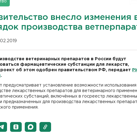
тво
вительство внесло изменения 
ядок производства ветперпара
.02.2019
изводстве ветеринарных препаратов в России будут
оваться фармацевтические субстанции для лекарств,
роект об этом одобрен правительством РФ, передает
Р
и
.
т предусматривает установление возможности использования
дстве лекарственных препаратов для ветеринарного примене
втических субстанций, включённых в госреестр лекарственн
и предназначенных для производства лекарственных препарат
кого применения.