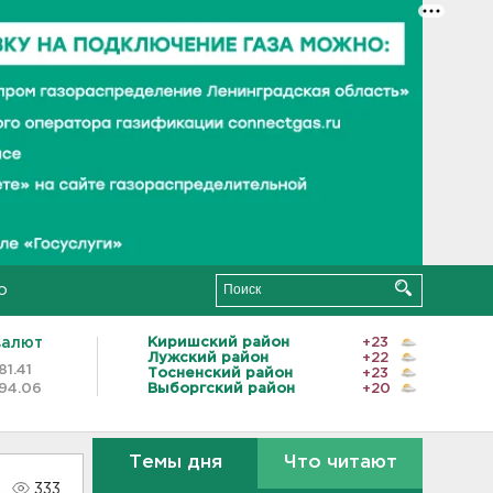
о
валют
Киришский район
+23
Лужский район
+22
81.41
Тосненский район
+23
94.06
Выборгский район
+20
Темы дня
Что читают
333