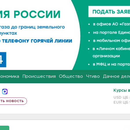
кономика
Происшествия
Общество
Чтиво
Дачное дел
Курсы 
USD ЦБ
ть новость
EUR ЦБ