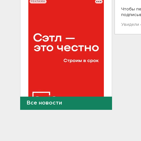
РЕКЛАМА
Чтобы пе
подписы
Увидели
Все новости
После ракетного обстрела и
атак беспилотников на