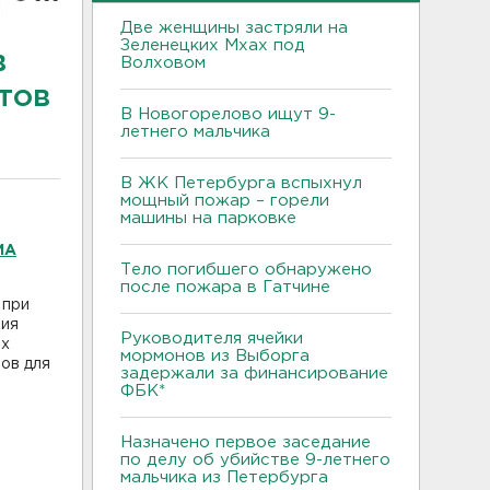
Две женщины застряли на
Зеленецких Мхах под
в
Волховом
тов
В Новогорелово ищут 9-
летнего мальчика
В ЖК Петербурга вспыхнул
мощный пожар – горели
машины на парковке
ИА
Тело погибшего обнаружено
после пожара в Гатчине
 при
ния
Руководителя ячейки
ых
мормонов из Выборга
ов для
задержали за финансирование
ФБК*
Назначено первое заседание
по делу об убийстве 9-летнего
мальчика из Петербурга