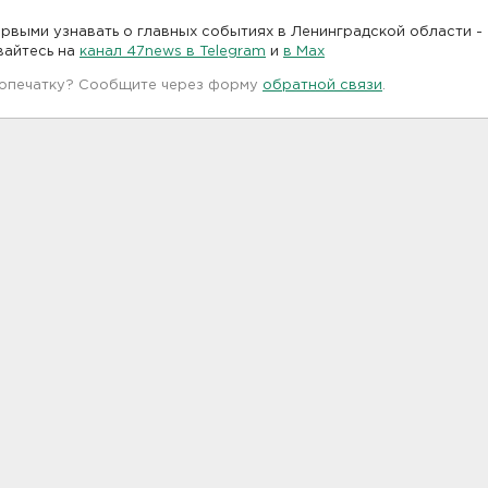
рвыми узнавать о главных событиях в Ленинградской области -
вайтесь на
канал 47news в Telegram
и
в Maх
 опечатку? Сообщите через форму
обратной связи
.