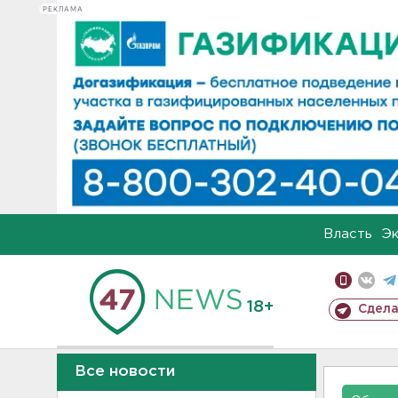
РЕКЛАМА
Власть
Э
18+
Сдела
Все новости