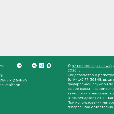
ма
©
47 новостей (47 news)
2026 г.
ти
Свидетельство о регистр
Эл № ФС 77-39848
, выда
льных данных
Федеральной службой по 
kie-файлов
сфере связи, информаци
технологий и массовых к
(Роскомнадзор) от
18 мая
При использовании матер
гиперссылка обязательна.