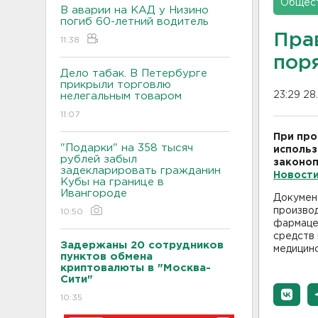
Общес
В аварии на КАД у Низино
погиб 60-летний водитель
Пра
11:38
пор
Дело табак. В Петербурге
прикрыли торговлю
23:29 28
нелегальным товаром
11:07
При про
"Подарки" на 358 тысяч
использ
рублей забыл
законоп
задекларировать гражданин
Новост
Кубы на границе в
Ивангороде
Докумен
произво
10:50
фармаце
средств 
Задержаны 20 сотрудников
медицинс
пунктов обмена
криптовалюты в "Москва-
Сити"
10:35