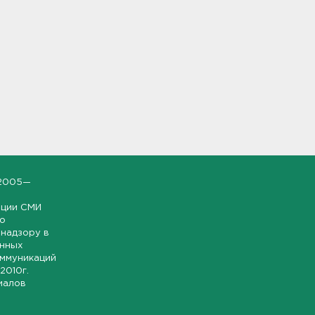
2005—
ации СМИ
но
надзору в
онных
оммуникаций
 2010г.
иалов