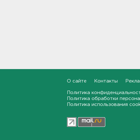
транспорт в Белгородской
области пострадали пятеро
10:10
С Ладоги эвакуировали
лодочника с заглохшим
мотором
09:51
Две женщины застряли на
Зеленецких Мхах под
Волховом
09:30
О сайте
Контакты
Рекла
Политика конфиденциальнос
Пожар на объекте
Политика обработки персона
Wildberries в Свердловской
области локализован -
Политика использования coo
большую часть товара
спасли
09:14
В Новогорелово ищут 9-