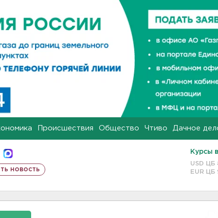
кономика
Происшествия
Общество
Чтиво
Дачное дел
Курсы 
USD ЦБ
ть новость
EUR ЦБ