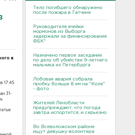
Тело погибшего обнаружено
после пожара в Гатчине
в
Руководителя ячейки
мормонов из Выборга
задержали за финансирование
ФБК*
Назначено первое заседание
ного в
по делу об убийстве 9-летнего
мальчика из Петербурга
Лобовая авария собрала
в 17:45
пробку больше 8 км на "Коле"
- фото
ан 31-
ль
Жителей Ленобласти
предупреждают, что погода
татье
завтра испортится, и серьезно
Во Всеволожском районе
ищут девушку-волонтера
енной