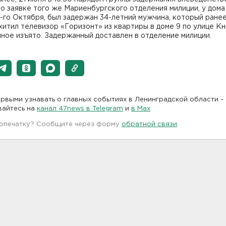
о заявке того же Мариенбургского отделения милиции, у дома
-го Октября, был задержан 34-летний мужчина, который ранее
хитил телевизор «Горизонт» из квартиры в доме 9 по улице К
ное изъято. Задержанный доставлен в отделение милиции.
рвыми узнавать о главных событиях в Ленинградской области -
вайтесь на
канал 47news в Telegram
и
в Maх
 опечатку? Сообщите через форму
обратной связи
.