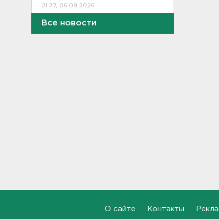
21:37, 06.08.2026
Все новости
Тело погибшего
обнаружено после пожара в
Гатчине
21:12, 06.08.2026
В Госдуму внесут
законопроект об отмене ЕГЭ
в России
21:02, 06.08.2026
Волонтеры "ЛизаАлерт"
нашли 320 человек за месяц в
Ленобласти и Петербурге
20:40, 06.08.2026
Стало известно, во сколько
обойдется собрать ребенка в
школу на ресейле
О сайте
Контакты
Рекла
20:18, 06.08.2026