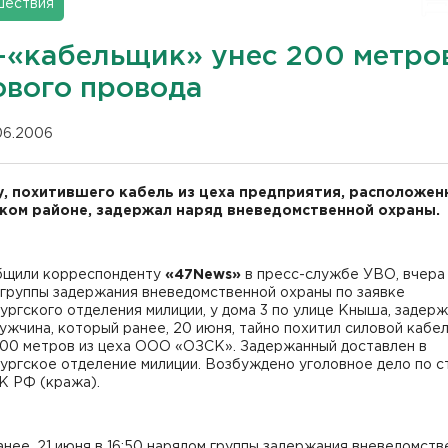
шествия
-«кабельщик» унес 200 метро
ового провода
.06.2006
, похитившего кабель из цеха предприятия, расположен
ком районе, задержал наряд вневедомственной охраны.
бщили корреспонденту
«47News»
в пресс-службе УВО, вчера 
 группы задержания вневедомственной охраны по заявке
ргского отделения милиции, у дома 3 по улице Кныша, задерж
ужчина, который ранее, 20 июня, тайно похитил силовой кабе
200 метров из цеха ООО «ОЗСК». Задержанный доставлен в
ургское отделение милиции. Возбуждено уголовное дело по с
УК РФ (кража).
анее, 21 июня в 16:50 нарядом группы задержания вневедомств