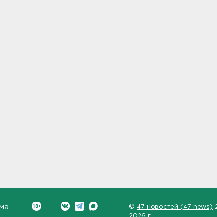
ма
©
47 новостей (47 news)
2026 г.