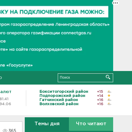
о
валют
Бокситогорский район
+15
Подпорожский район
+14
81.41
Гатчинский район
+16
94.06
Волховский район
+16
Темы дня
Что читают
365