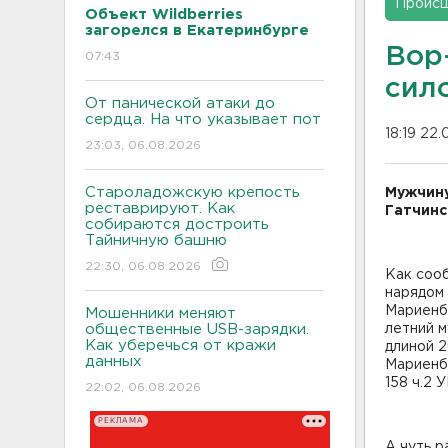
Проис
Объект Wildberries
загорелся в Екатеринбурге
Вор
07:43
сил
От панической атаки до
сердца. На что указывает пот
18:19 22
23:03, 06.08.2026
Староладожскую крепость
Мужчину
реставрируют. Как
Гатчинс
собираются достроить
Тайничную башню
22:30, 06.08.2026
Как соо
нарядом
Мариенбу
Мошенники меняют
общественные USB-зарядки.
летний м
Как уберечься от кражи
длиной 
данных
Мариенб
158 ч.2 
22:02, 06.08.2026
РЕКЛАМА
А чуть р