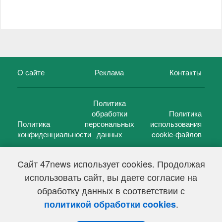
О сайте
Реклама
Контакты
Политика
обработки
Политика
Политика
персональных
использования
конфиденциальности
данных
cookie-файлов
Сайт 47news использует cookies. Продолжая
использовать сайт, вы даете согласие на
©
47 новостей (47 news)
2005 — 2026 г.
обработку данных в соответствии с
Свидетельство о регистрации СМИ Эл № ФС 77-39848, выдано
Федеральной службой по надзору в сфере связи,
.
политикой обработки cookies
информационных технологий и массовых коммуникаций
(Роскомнадзор) от 18 мая 2010г.