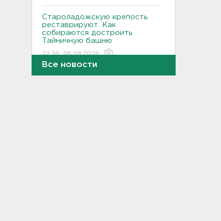
Староладожскую крепость
реставрируют. Как
собираются достроить
Тайничную башню
22:30, 06.08.2026
Все новости
Мошенники меняют
общественные USB-зарядки.
Как уберечься от кражи
данных
22:02, 06.08.2026
От Wildberries — со справкой.
Как предпринимателям
подтвердить ущерб от атак
на склады
21:37, 06.08.2026
Тело погибшего
обнаружено после пожара в
Гатчине