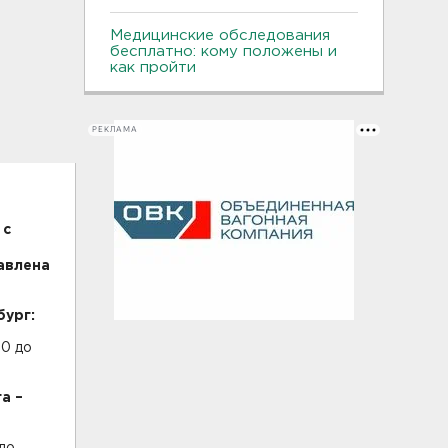
Медицинские обследования
бесплатно: кому положены и
как пройти
РЕКЛАМА
 с
авлена
бург:
00 до
а –
до