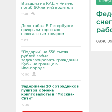
Коммун
В аварии на КАД у Низино
погиб 60-летний водитель
Фед
11:38
сне
Дело табак. В Петербурге
раб
прикрыли торговлю
нелегальным товаром
11:07
08:40 09
"Подарки" на 358 тысяч
рублей забыл
задекларировать гражданин
Кубы на границе в
Ивангороде
10:50
Задержаны 20 сотрудников
пунктов обмена
криптовалюты в "Москва-
Сити"
10:35