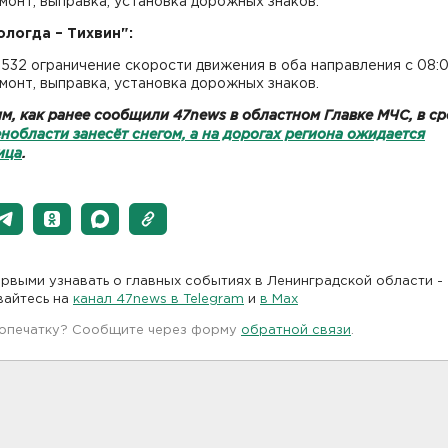
емонт, выправка, установка дорожных знаков.
ологда – Тихвин":
-532 ограничение скорости движения в оба направления с 08:
емонт, выправка, установка дорожных знаков.
м, как ранее сообщили 47news в областном Главке МЧС, в ср
нобласти занесёт снегом, а на дорогах региона ожидается
ица
.
рвыми узнавать о главных событиях в Ленинградской области -
вайтесь на
канал 47news в Telegram
и
в Maх
 опечатку? Сообщите через форму
обратной связи
.