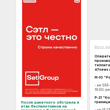
РЕКЛАМА
Фото: pi
Операти
произво
теппито
47news 
М-10 "Р
- км 593
19:00, р
Р-21 "К
граница
После ракетного обстрела и
атак беспилотников на
- км 13-