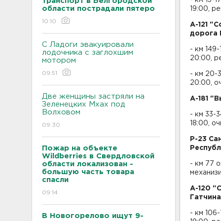
транспорт в Белгородской
области пострадали пятеро
19:00, р
10:10
А-121 "
дорога 
С Ладоги эвакуировали
- км 149
лодочника с заглохшим
20:00, р
мотором
09:51
- км 20-
20:00, о
Две женщины застряли на
А-181 "
Зеленецких Мхах под
Волховом
- км 33-
18:00, о
09:30
Р-23 Са
Пожар на объекте
Республ
Wildberries в Свердловской
области локализован -
- км 77 
большую часть товара
механизи
спасли
А-120 "
09:14
Гатчина
- км 106
В Новогорелово ищут 9-