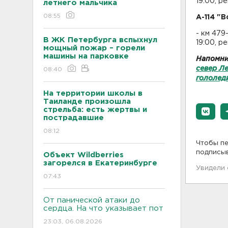
19:00, р
летнего мальчика
08:55
А-114 "В
- км 479
В ЖК Петербурга вспыхнул
19:00, р
мощный пожар – горели
машины на парковке
Напомни
север Ле
08:40
гололед
На территории школы в
Таиланде произошла
стрельба: есть жертвы и
пострадавшие
08:12
Чтобы пе
подписы
Объект Wildberries
загорелся в Екатеринбурге
Увидели
07:43
От панической атаки до
сердца. На что указывает пот
23:03, 06.08.2026