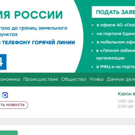
кономика
Происшествия
Общество
Чтиво
Дачное дел
Курсы 
USD ЦБ
ть новость
EUR ЦБ