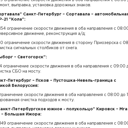
емонт, выправка, установка дорожных знаков.
Сортавала" Санкт-Петербург – Сортавала – автомобильна
Р-21 "Кола":
-154 ограничение скорости движения в оба направления с 08:0
еверсивное движение, реконструкция а/д;
30 ограничение скорости движения в сторону Приозерска с 08
чистка сигнальных столбиков от снега.
Выборг – Светогорск":
34 ограничение скорости движения в оба направления с 09:00 
чистка СБО на мосту.
нкт-Петербург – Псков – Пустошка-Невель-граница с
икой Белоруссия:
ограничение скорости движения в оба направления с 08:00 до 1
рованная очистка подходов к мосту.
Санкт-Петербургское южное - полукольцо" Кировск – Мга
 – Большая Ижора:
-149 ограничение скорости движения в оба направления с 08:0