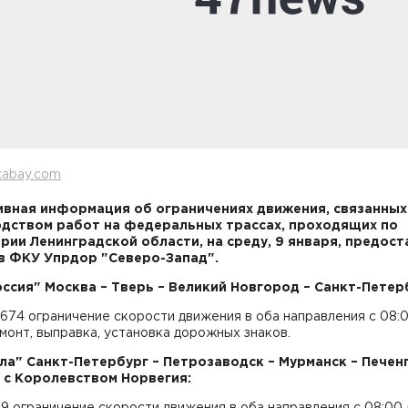
xabay.com
вная информация об ограничениях движения, связанных
дством работ на федеральных трассах, проходящих по
рии Ленинградской области, на среду, 9 января, предост
в ФКУ Упрдор "Северо-Запад".
оссия" Москва – Тверь – Великий Новгород – Санкт-Петер
-674 ограничение скорости движения в оба направления с 08:
емонт, выправка, установка дорожных знаков.
ола" Санкт-Петербург – Петрозаводск – Мурманск – Печенг
 с Королевством Норвегия:
179 ограничение скорости движения в оба направления с 08:00 