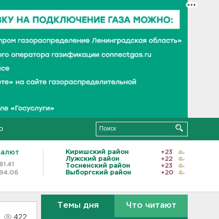
о
валют
Киришский район
+23
Лужский район
+22
81.41
Тосненский район
+23
94.06
Выборгский район
+20
Темы дня
Что читают
422