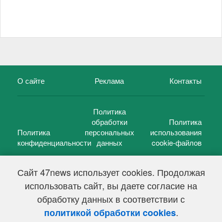
О сайте
Реклама
Контакты
Политика
обработки
Политика
Политика
персональных
использования
конфиденциальности
данных
cookie-файлов
Сайт 47news использует cookies. Продолжая
использовать сайт, вы даете согласие на
©
47 новостей (47 news)
2005 — 2026 г.
обработку данных в соответствии с
Свидетельство о регистрации СМИ Эл № ФС 77-39848, выдано
Федеральной службой по надзору в сфере связи,
.
политикой обработки cookies
информационных технологий и массовых коммуникаций