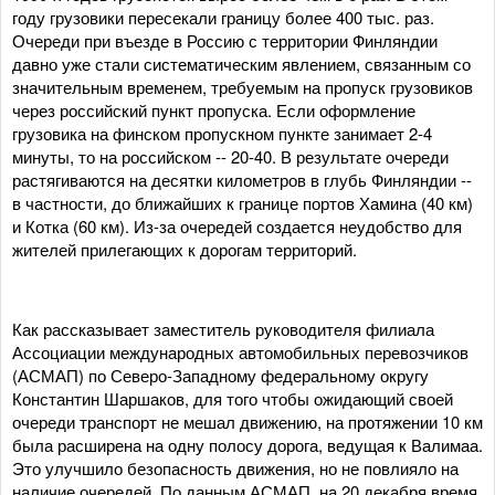
году грузовики пересекали границу более 400 тыс. раз.
Очереди при въезде в Россию с территории Финляндии
давно уже стали систематическим явлением, связанным со
значительным временем, требуемым на пропуск грузовиков
через российский пункт пропуска. Если оформление
грузовика на финском пропускном пункте занимает 2-4
минуты, то на российском -- 20-40. В результате очереди
растягиваются на десятки километров в глубь Финляндии --
в частности, до ближайших к границе портов Хамина (40 км)
и Котка (60 км). Из-за очередей создается неудобство для
жителей прилегающих к дорогам территорий.
Как рассказывает заместитель руководителя филиала
Ассоциации международных автомобильных перевозчиков
(АСМАП) по Северо-Западному федеральному округу
Константин Шаршаков, для того чтобы ожидающий своей
очереди транспорт не мешал движению, на протяжении 10 км
была расширена на одну полосу дорога, ведущая к Валимаа.
Это улучшило безопасность движения, но не повлияло на
наличие очередей. По данным АСМАП, на 20 декабря время