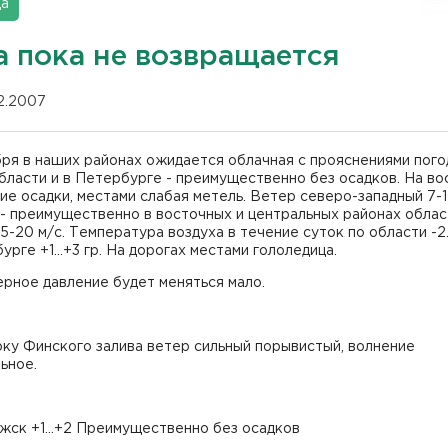
да
а пока не возвращается
12.2007
ря в наших районах ожидается облачная с прояснениями пого
бласти и в Петербурге - преимущественно без осадков. На во
е осадки, местами слабая метель. Ветер северо-западный 7-1
- преимущественно в восточных и центральных районах облас
5-20 м/с. Температура воздуха в течение суток по области -2...
урге +1...+3 гр. На дорогах местами гололедица.
рное давление будет меняться мало.
ку Финского залива ветер сильный порывистый, волнение
ьное.
жск +1...+2 Преимущественно без осадков