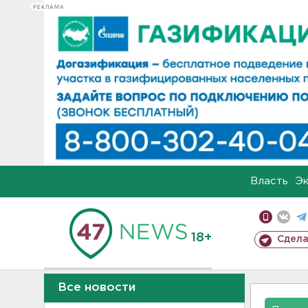
РЕКЛАМА
Власть
Э
18+
Сдела
Все новости