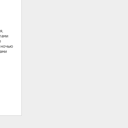
я,
тами
е
я ночью
тами