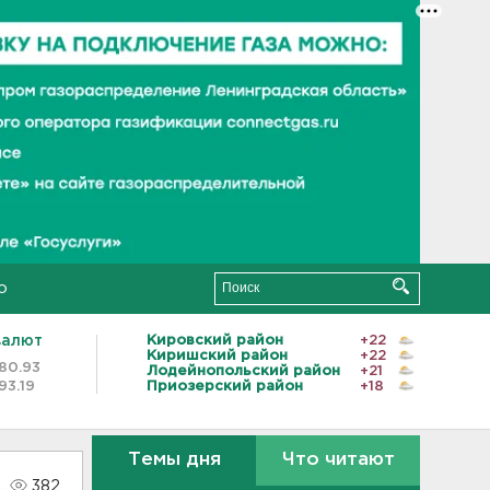
о
валют
Кировский район
+22
Киришский район
+22
80.93
Лодейнопольский район
+21
93.19
Приозерский район
+18
Темы дня
Что читают
382