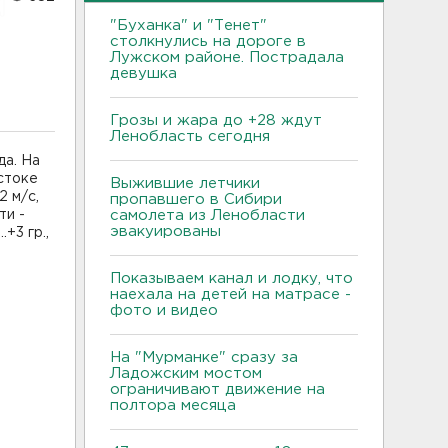
"Буханка" и "Тенет"
столкнулись на дороге в
Лужском районе. Пострадала
девушка
Грозы и жара до +28 ждут
Ленобласть сегодня
да. На
стоке
Выжившие летчики
2 м/с,
пропавшего в Сибири
ти -
самолета из Ленобласти
эвакуированы
+3 гр.,
Показываем канал и лодку, что
наехала на детей на матрасе -
фото и видео
На "Мурманке" сразу за
Ладожским мостом
ограничивают движение на
полтора месяца