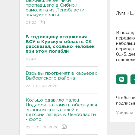
Выжившие летчики
пропавшего в Сибири
самолета из Ленобласти
Луга +1.
эвакуированы
08:22
В после
В годовщину вторжения
передают
ВСУ в Курскую область СК
небольши
рассказал, сколько человек
периода 
при этом погибли
0...-5, д
07:48
гололеди
Взрывы прогремят в карьерах
Выборгского района
23:11, 05.08.2026
Чтобы пе
Кольцо сдавило палец.
подписы
Подарок на память обернулся
вызовом спасателей в
Увидели
детский лагерь в Ленобласти
- фото
22:51, 05.08.2026