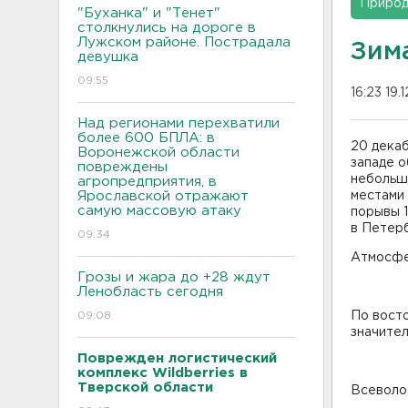
Приро
"Буханка" и "Тенет"
столкнулись на дороге в
Лужском районе. Пострадала
Зим
девушка
09:55
16:23 19.
Над регионами перехватили
более 600 БПЛА: в
20 декаб
Воронежской области
западе о
повреждены
небольши
агропредприятия, в
Ярославской отражают
местами 
самую массовую атаку
порывы 1
в Петерб
09:34
Атмосфе
Грозы и жара до +28 ждут
Ленобласть сегодня
09:08
По восто
значител
Поврежден логистический
комплекс Wildberries в
Тверской области
Всеволо