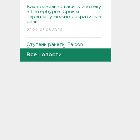
Как правильно гасить ипотеку
в Петербурге. Срок и
переплату можно сократить в
разы
22:24, 05.08.2026
Ступень ракеты Falcon
9 врезалась в Луну
Все новости
21:58, 05.08.2026
Где и когда в Выборге ждать
отключения горячей воды
21:45, 05.08.2026
Показываем канал и лодку,
что наехала на детей на
матрасе - фото и видео
21:14, 05.08.2026
Не путать с черникой.
Ядовитый вороний глаз