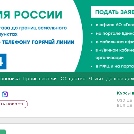
кономика
Происшествия
Общество
Чтиво
Дачное дел
Курсы 
USD ЦБ
ть новость
EUR ЦБ