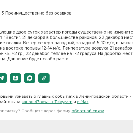
..+3 Преимущественно без осадков
дующие двое суток характер погоды существенно не изменитс
 "Вести". 21 декабря в большинстве районов, 22 декабря мес
е осадки. Ветер северо-западный, западный 5-10 м/с, в начал
на востоке порывы 12-14 м/с. Температура воздуха 21 декабр
нем -3...+2 гр., 22 декабря теплее на 1-2 градуса На дорогах мес
ца. Давление будет слабо расти.
рвыми узнавать о главных событиях в Ленинградской области -
вайтесь на
канал 47news в Telegram
и
в Maх
 опечатку? Сообщите через форму
обратной связи
.