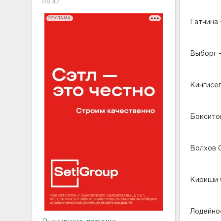
08:47
РЕКЛАМА
Гатчина +
Выборг -1
Кингисепп
Бокситог
Волхов 0
Кириши 
Лодейное