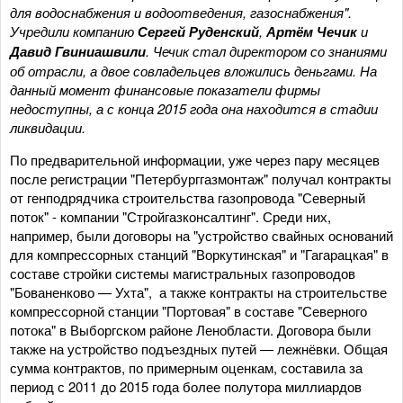
для водоснабжения и водоотведения, газоснабжения".
Учредили компанию
Сергей Руденский
,
Артём Чечик
и
Давид Гвиниашвили
. Чечик стал директором со знаниями
об отрасли, а двое совладельцев вложились деньгами. На
данный момент финансовые показатели фирмы
недоступны, а с конца 2015 года она находится в стадии
ликвидации.
По предварительной информации, уже через пару месяцев
после регистрации "Петербурггазмонтаж" получал контракты
от генподрядчика строительства газопровода "Северный
поток" - компании "Стройгазконсалтинг". Среди них,
например, были договоры на "устройство свайных оснований
для компрессорных станций "Воркутинская" и "Гагарацкая" в
составе стройки системы магистральных газопроводов
"Бованенково — Ухта", а также контракты на строительстве
компрессорной станции "Портовая" в составе "Северного
потока" в Выборгском районе Ленобласти. Договора были
также на устройство подъездных путей — лежнёвки. Общая
сумма контрактов, по примерным оценкам, составила за
период с 2011 до 2015 года более полутора миллиардов