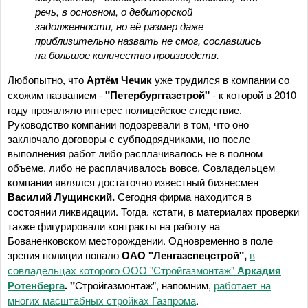
речь, в основном, о дебиторской
задолженности, но её размер даже
приблизительно назвать не смог, сославшись
на большое количество производств.
Любопытно, что
Артём Чечик
уже трудился в компании со
схожим названием -
"Петербурггазстрой"
- к которой в 2010
году проявляло интерес полицейское следствие.
Руководство компании подозревали в том, что оно
заключало договоры с субподрядчиками, но после
выполнения работ либо расплачивалось не в полном
объеме, либо не расплачивалось вовсе. Совладельцем
компании являлся достаточно известный бизнесмен
Василий Лущинский.
Сегодня фирма находится в
состоянии ликвидации. Тогда, кстати, в материалах проверки
также фигурировали контракты на работу на
Бованенковском месторождении. Одновременно в поле
зрения полиции попало
ОАО "Ленгазспецстрой",
в
совладельцах которого ООО "Стройгазмонтаж"
Аркадия
Ротенберга
. "
Стройгазмонтаж", напомним,
работает на
многих масштабных стройках Газпрома
.