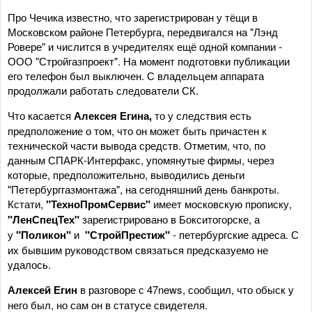
Про Чечика известно, что зарегистрирован у тёщи в
Московском районе Петербурга, передвигался на "Лэнд
Ровере" и числится в учредителях ещё одной компании -
ООО "Стройгазпроект". На момент подготовки публикации
его телефон был выключен. С владельцем аппарата
продолжали работать следователи СК.
Что касается
Алексея Егина,
то у следствия есть
предположение о том, что он может быть причастен к
технической части вывода средств. Отметим, что, по
данным СПАРК-Интерфакс, упомянутые фирмы, через
которые, предположительно, выводились деньги
"Петербурггазмонтажа", на сегодняшний день банкроты.
Кстати,
"ТехноПромСервис"
имеет московскую прописку,
"ЛенСпецТех"
зарегистрировано в Бокситогорске, а
у
"Поликон"
и
"СтройПрестиж"
- петербургские адреса. С
их бывшим руководством связаться предсказуемо не
удалось.
Алексей Егин
в разговоре с 47news, сообщил, что обыск у
него был, но сам он в статусе свидетеля.