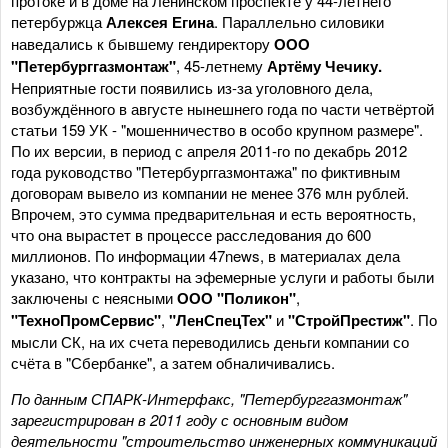
протоке и в доме на Ленинском проспекте у 44-летнего
петербуржца
Алексея Егина
. Параллельно силовики
наведались к бывшему гендиректору
ООО
"Петербурггазмонтаж"
, 45-летнему
Артёму Чечику.
Неприятные гости появились из-за уголовного дела,
возбуждённого в августе нынешнего года по части четвёртой
статьи 159 УК - "мошенничество в особо крупном размере".
По их версии, в период с апреля 2011-го по декабрь 2012
года руководство "Петербурггазмонтажа" по фиктивным
договорам вывело из компании не менее 376 млн рублей.
Впрочем, это сумма предварительная и есть вероятность,
что она вырастет в процессе расследования до 600
миллионов. По информации 47news, в материалах дела
указано, что контракты на эфемерные услуги и работы были
заключены с неясными
ООО "Поликон"
,
"ТехноПромСервис"
,
"ЛенСпецТех"
и
"СтройПрестиж"
. По
мысли СК, на их счета переводились деньги компании со
счёта в "Сбербанке", а затем обналичивались.
По данным СПАРК-Интерфакс, "Петербурггазмонтаж"
зарегистрирован в 2011 году с основным видом
деятельности "строительство инженерных коммуникаций