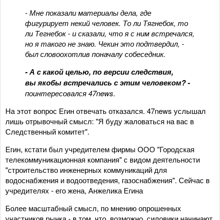
- Мне показали материалы дела, где
фигурирует некий человек. То ли Тягнебок, то
ли Тегнебок - и сказали, что я с ним встречался,
но я такого не знаю. Чекин это подтвердил, -
был словоохотлив поначалу собеседник.
- А с какой целью, по версии следствия,
вы якобы встречались с этим человеком? -
поинтересовался 47news.
На этот вопрос Егин отвечать отказался. 47news услышал
лишь отрывочный смысл: "Я буду жаловаться на вас в
Следственный комитет".
Егин, кстати был учредителем фирмы ООО "Городская
телекоммуникационная компания" с видом деятельности
"строительство инженерных коммуникаций для
водоснабжения и водоотведения, газоснабжения". Сейчас в
учредителях - его жена, Анжелика Егина
Более масштабный смысл, по мнению опрошенных
участников рынка - в том, что, возможно, силовики начинают