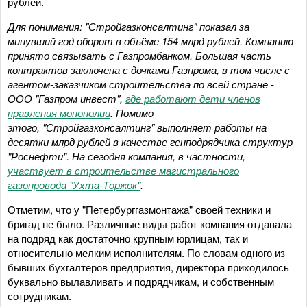
рублей.
Для понимания: "Стройгазконсалтинг" показал за
минувший год оборот в объёме 154 млрд рублей. Компанию
принято связывать с Газпромбанком. Большая часть
контрактов заключена с дочками Газпрома, в том числе с
агентом-заказчиком строительства по всей стране -
ООО "Газпром инвест",
где работают дети членов
правления монополии
.
Помимо
этого, "Стройгазконсалтинг" выполняет работы на
десятки млрд рублей в качестве генподрядчика структур
"Роснефти". На сегодня компания, в частности,
участвует в строительстве магистрального
газопровода "Ухта-Торжок"
.
Отметим, что у "Петербурггазмонтажа" своей техники и
бригад не было. Различные виды работ компания отдавала
на подряд как достаточно крупным юрлицам, так и
относительно мелким исполнителям. По словам одного из
бывших бухгалтеров предприятия, директора приходилось
буквально вылавливать и подрядчикам, и собственным
сотрудникам.