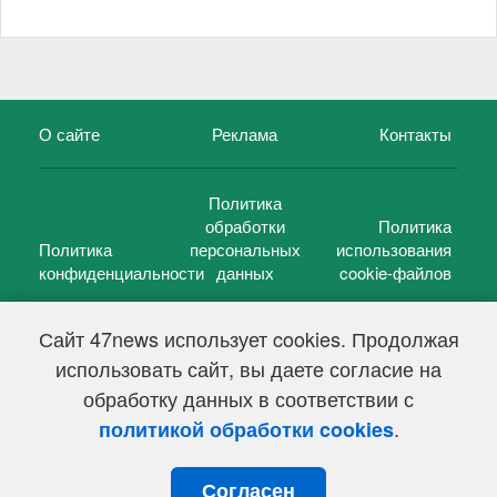
О сайте
Реклама
Контакты
Политика
обработки
Политика
Политика
персональных
использования
конфиденциальности
данных
cookie-файлов
Сайт 47news использует cookies. Продолжая
использовать сайт, вы даете согласие на
©
47 новостей (47 news)
2005 — 2026 г.
обработку данных в соответствии с
Свидетельство о регистрации СМИ Эл № ФС 77-39848, выдано
Федеральной службой по надзору в сфере связи,
.
политикой обработки cookies
информационных технологий и массовых коммуникаций
(Роскомнадзор) от 18 мая 2010г.
Согласен