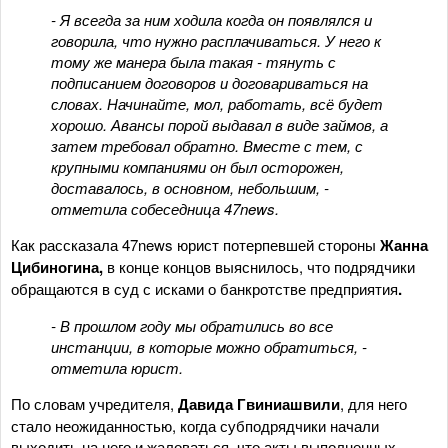
- Я всегда за ним ходила когда он появлялся и
говорила, что нужно расплачиваться. У него к
тому же манера была такая - тянуть с
подписанием договоров и договариваться на
словах. Начинайте, мол, работать, всё будет
хорошо. Авансы порой выдавал в виде займов, а
затем требовал обратно. Вместе с тем, с
крупными компаниями он был осторожен,
доставалось, в основном, небольшим, -
отметила собеседница 47news.
Как рассказала 47news юрист потерпевшей стороны
Жанна
Цибиногина,
в конце концов выяснилось, что подрядчики
обращаются в суд с исками о банкротстве предприятия
.
- В прошлом году мы обратились во все
инстанции, в которые можно обратиться, -
отметила юрист.
По словам учредителя,
Давида Гвиниашвили
, для него
стало неожиданностью, когда субподрядчики начали
выходить на него и жаловаться, что акты выполненных