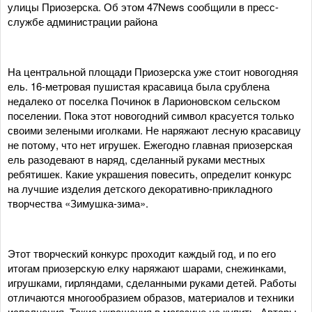
улицы Приозерска. Об этом 47News сообщили в пресс-
службе администрации района
На центральной площади Приозерска уже стоит новогодняя
ель. 16-метровая пушистая красавица была срублена
недалеко от поселка Починок в Ларионовском сельском
поселении. Пока этот новогодний символ красуется только
своими зелеными иголками. Не наряжают лесную красавицу
не потому, что нет игрушек. Ежегодно главная приозерская
ель разодевают в наряд, сделанный руками местных
ребятишек. Какие украшения повесить, определит конкурс
на лучшие изделия детского декоративно-прикладного
творчества «Зимушка-зима».
Этот творческий конкурс проходит каждый год, и по его
итогам приозерскую елку наряжают шарами, снежинками,
игрушками, гирляндами, сделанными руками детей. Работы
отличаются многообразием образов, материалов и техники
исполнения. Такие украшения в магазине не купить. Авторы