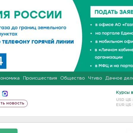
кономика
Происшествия
Общество
Чтиво
Дачное дел
Курсы 
USD ЦБ
ть новость
EUR ЦБ