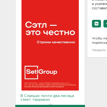
и усилен
составил
Чтобы пе
подписы
Увидели
В Сланцах почти два месяца
тлеет террикон
21:55, 07.08.2026