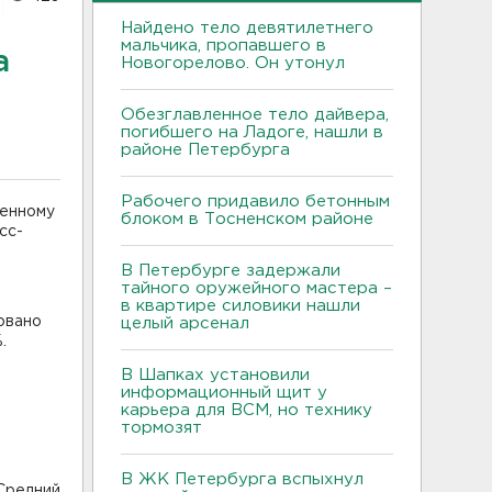
Найдено тело девятилетнего
мальчика, пропавшего в
а
Новогорелово. Он утонул
Обезглавленное тело дайвера,
погибшего на Ладоге, нашли в
районе Петербурга
Рабочего придавило бетонным
ленному
блоком в Тосненском районе
сс-
В Петербурге задержали
тайного оружейного мастера –
в квартире силовики нашли
овано
целый арсенал
.
В Шапках установили
информационный щит у
карьера для ВСМ, но технику
тормозят
В ЖК Петербурга вспыхнул
 Средний