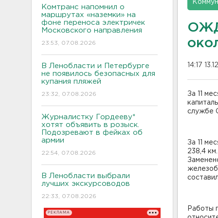
Коммун
Комтранс напомнил о
маршрутах «наземки» на
фоне переноса электричек
ОЖД
Московского направления
око
23:53, 07.08.2026
14:17 13.
В Ленобласти и Петербурге
не появилось безопасных для
купания пляжей
За 11 ме
23:32, 07.08.2026
капиталь
службе 
Журналистку Гордееву*
хотят объявить в розыск.
Подозревают в фейках об
армии
За 11 ме
238,4 км
22:54, 07.08.2026
Заменено
железоб
В Ленобласти выбрали
составил
лучших экскурсоводов
22:33, 07.08.2026
Работы п
РЕКЛАМА
относите