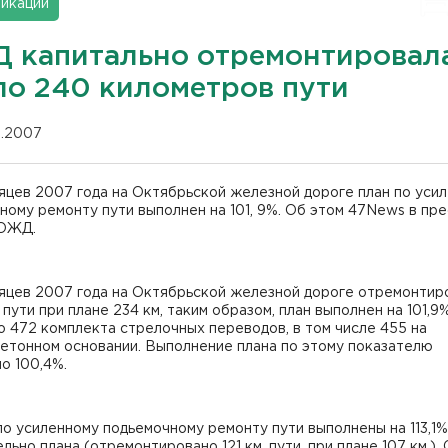
икации
 капитально отремонтировал
ло 240 километров пути
12.2007
сяцев 2007 года на Октябрьской железной дороге план по уси
ному ремонту пути выполнен на 101, 9%. Об этом 47News в пре
ОЖД.
сяцев 2007 года на Октябрьской железной дороге отремонтир
. пути при плане 234 км, таким образом, план выполнен на 101,9%
 472 комплекта стрелочных переводов, в том числе 455 на
етонном основании. Выполнение плана по этому показателю
о 100,4%.
о усиленному подьемочному ремонту пути выполнены на 113,1%
льно плана (отремонтировано 121 км. пути, при плане 107 км.).