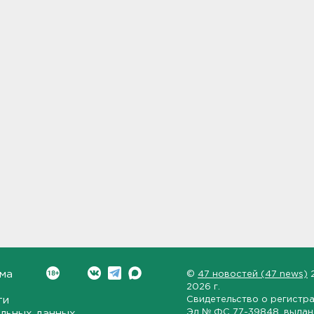
ма
©
47 новостей (47 news)
2026 г.
ти
Свидетельство о регистр
Эл № ФС 77-39848
, выда
льных данных