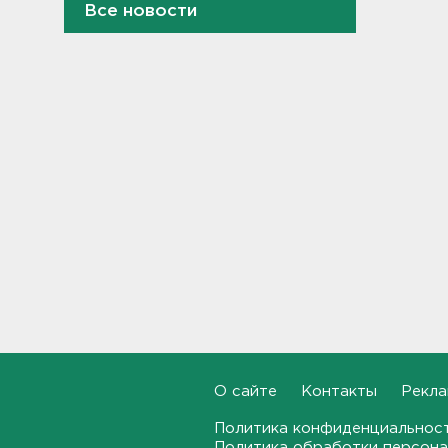
Все новости
Дом культуры в Вознесенье
реконструируют
21:34, 07.08.2026
Новые лекарства могут
включить в список жизненно
необходимых в России
20:56, 07.08.2026
Жители Ленобласти могут
воспользоваться 110
цифровыми сервисами в МАХ
20:35, 07.08.2026
Тройняшек выписали из
Ленинградского
перинатального центра
О сайте
Контакты
Рекла
20:16, 07.08.2026
Политика конфиденциальнос
Больше часа.
Политика обработки персона