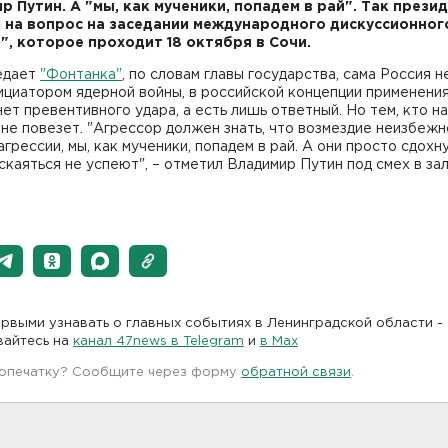
р Путин. А "мы, как мученики, попадем в рай". Так прези
 на вопрос на заседании международного дискуссионног
", которое проходит 18 октября в Сочи.
едает
"Фонтанка"
, по словам главы государства, сама Россия 
ициатором ядерной войны, в российской концепции применения
ет превентивного удара, а есть лишь ответный. Но тем, кто н
 не повезет. "Агрессор должен знать, что возмездие неизбежн
грессии, мы, как мученики, попадем в рай. А они просто сдохн
каяться не успеют", – отметил Владимир Путин под смех в за
рвыми узнавать о главных событиях в Ленинградской области -
вайтесь на
канал 47news в Telegram
и
в Maх
 опечатку? Сообщите через форму
обратной связи
.