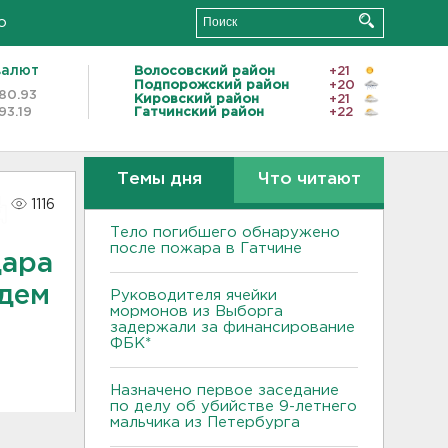
о
валют
Волосовский район
+21
Подпорожский район
+20
80.93
Кировский район
+21
93.19
Гатчинский район
+22
Темы дня
Что читают
1116
Тело погибшего обнаружено
после пожара в Гатчине
дара
адем
Руководителя ячейки
мормонов из Выборга
задержали за финансирование
ФБК*
Назначено первое заседание
по делу об убийстве 9-летнего
мальчика из Петербурга