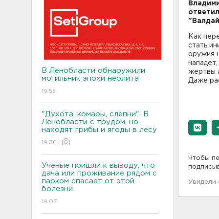
Владими
ответил
"Валдай
Как пер
стать ин
оружия н
нападет,
В Ленобласти обнаружили
жертвы а
могильник эпохи неолита
Даже рас
19:55
"Духота, комары, слепни". В
Ленобласти с трудом, но
находят грибы и ягоды в лесу
19:36
Чтобы пе
Ученые пришли к выводу, что
подписы
дача или проживание рядом с
парком спасает от этой
Увидели
болезни
19:07