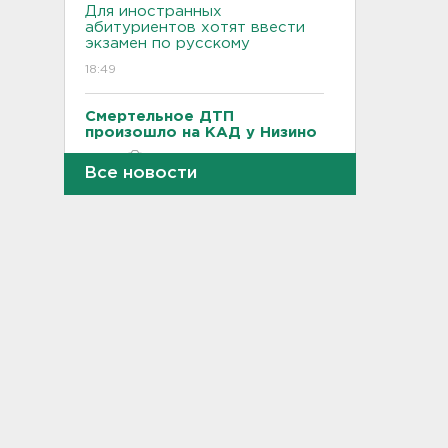
Для иностранных
абитуриентов хотят ввести
экзамен по русскому
18:49
Смертельное ДТП
произошло на КАД у Низино
18:23
Все новости
Наезд моторной лодки на
матрас с детьми в
Ленобласти стал уголовным
делом
18:22
Фермеры в Ленобласти
смогут получить до 8 млн
рублей на развитие
хозяйства
18:07
На "Сортавалу" съехались