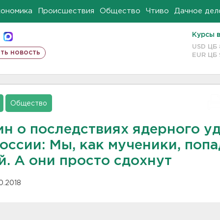
кономика
Происшествия
Общество
Чтиво
Дачное дел
Курсы 
USD ЦБ
ть новость
EUR ЦБ
Общество
ин о последствиях ядерного у
оссии: Мы, как мученики, поп
й. А они просто сдохнут
10.2018