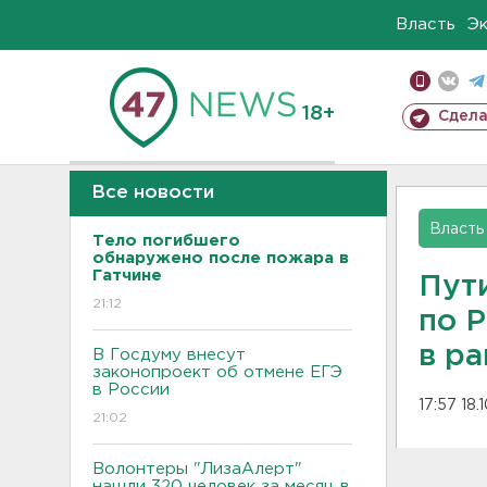
Власть
Э
18+
Сдела
Все новости
Власть
Тело погибшего
обнаружено после пожара в
Гатчине
Пут
21:12
по Р
в ра
В Госдуму внесут
законопроект об отмене ЕГЭ
в России
17:57 18.
21:02
Волонтеры "ЛизаАлерт"
нашли 320 человек за месяц в