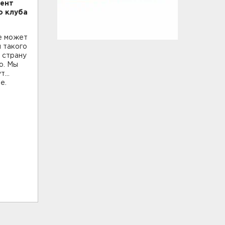
дент
о клуба
не может
 такого
а страну
о. Мы
ут…
ле.