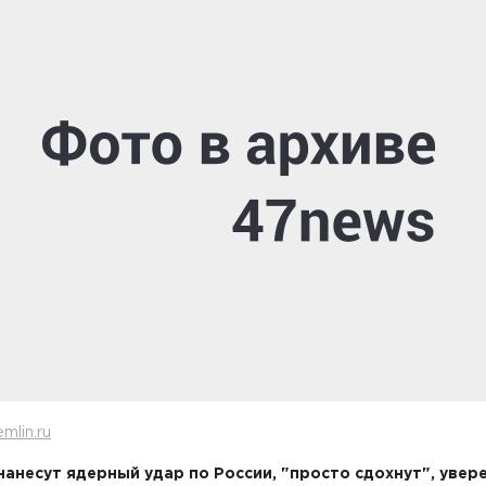
mlin.ru
 нанесут ядерный удар по России, "просто сдохнут", увер