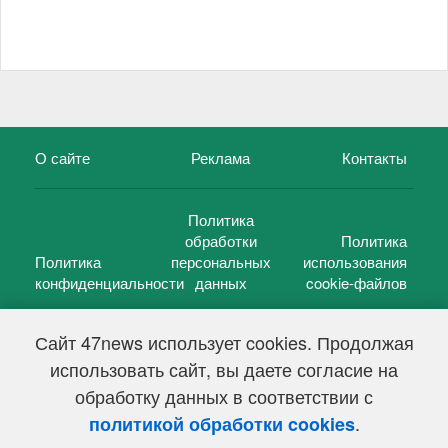
О сайте
Реклама
Контакты
Политика
обработки
Политика
Политика
персональных
использования
конфиденциальности
данных
cookie-файлов
Сайт 47news использует cookies. Продолжая
использовать сайт, вы даете согласие на
©
47 новостей (47 news)
2005 — 2026 г.
обработку данных в соответствии с
Свидетельство о регистрации СМИ Эл № ФС 77-39848, выдано
Федеральной службой по надзору в сфере связи,
.
политикой обработки cookies
информационных технологий и массовых коммуникаций